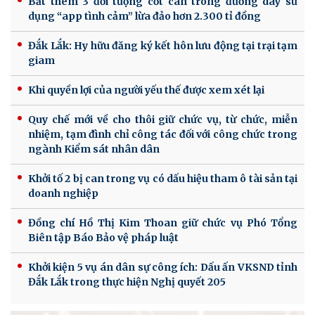
Bắt thêm 3 đối tượng cốt cán trong đường dây sử
dụng “app tình cảm” lừa đảo hơn 2.300 tỉ đồng
Đắk Lắk: Hy hữu đăng ký kết hôn lưu động tại trại tạm
giam
Khi quyền lợi của người yếu thế được xem xét lại
Quy chế mới về cho thôi giữ chức vụ, từ chức, miễn
nhiệm, tạm đình chỉ công tác đối với công chức trong
ngành Kiểm sát nhân dân
Khởi tố 2 bị can trong vụ có dấu hiệu tham ô tài sản tại
doanh nghiệp
Đồng chí Hồ Thị Kim Thoan giữ chức vụ Phó Tổng
Biên tập Báo Bảo vệ pháp luật
Khởi kiện 5 vụ án dân sự công ích: Dấu ấn VKSND tỉnh
Đắk Lắk trong thực hiện Nghị quyết 205