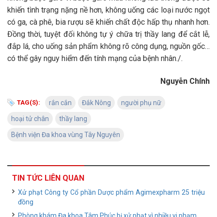
khiến tình trạng nặng nề hơn, không uống các loại nước ngọt
có ga, cà phê, bia rượu sẽ khiến chất độc hấp thụ nhanh hơn.
Đồng thời, tuyệt đối không tự ý chữa trị thầy lang để cắt lễ,
đắp lá, cho uống sản phẩm không rõ công dụng, nguồn gốc…
có thể gây nguy hiểm đến tính mạng của bệnh nhân./.
Nguyễn Chính
TAG(S):
rắn cắn
Đắk Nông
người phụ nữ
hoại tử chân
thầy lang
Bệnh viện Đa khoa vùng Tây Nguyên
TIN TỨC LIÊN QUAN
Xử phạt Công ty Cổ phần Dược phẩm Agimexpharm 25 triệu
đồng
Phòng khám Đa khoa Tâm Phúc bị xử phạt vì nhiều vi phạm