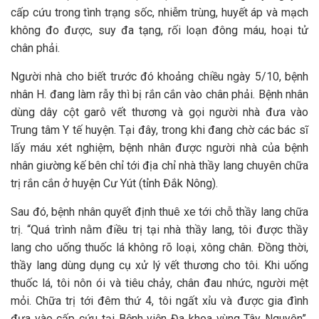
cấp cứu trong tình trạng sốc, nhiễm trùng, huyết áp và mạch
không đo được, suy đa tạng, rối loạn đông máu, hoại tử
chân phải.
Người nhà cho biết trước đó khoảng chiều ngày 5/10, bệnh
nhân H. đang làm rẫy thì bị rắn cắn vào chân phải. Bệnh nhân
dùng dây cột garô vết thương và gọi người nhà đưa vào
Trung tâm Y tế huyện. Tại đây, trong khi đang chờ các bác sĩ
lấy máu xét nghiệm, bệnh nhân được người nhà của bệnh
nhân giường kế bên chỉ tới địa chỉ nhà thầy lang chuyên chữa
trị rắn cắn ở huyện Cư Yút (tỉnh Đắk Nông).
Sau đó, bệnh nhân quyết định thuê xe tới chỗ thầy lang chữa
trị. “Quá trình nằm điều trị tại nhà thầy lang, tôi được thầy
lang cho uống thuốc lá không rõ loại, xông chân. Đồng thời,
thầy lang dùng dụng cụ xử lý vết thương cho tôi. Khi uống
thuốc lá, tôi nôn ói và tiêu chảy, chân đau nhức, người mệt
mỏi. Chữa trị tới đêm thứ 4, tôi ngất xỉu và được gia đình
đưa vào cấp cứu tại Bệnh viện Đa khoa vùng Tây Nguyên”,