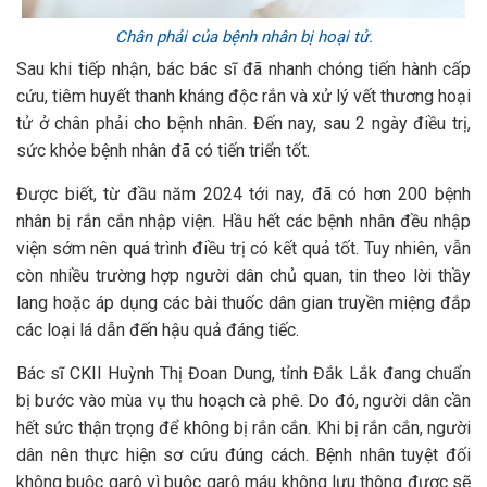
Chân phải của bệnh nhân bị hoại tử.
Sau khi tiếp nhận, bác bác sĩ đã nhanh chóng tiến hành cấp
cứu, tiêm huyết thanh kháng độc rắn và xử lý vết thương hoại
tử ở chân phải cho bệnh nhân. Đến nay, sau 2 ngày điều trị,
sức khỏe bệnh nhân đã có tiến triển tốt.
Được biết, từ đầu năm 2024 tới nay, đã có hơn 200 bệnh
nhân bị rắn cắn nhập viện. Hầu hết các bệnh nhân đều nhập
viện sớm nên quá trình điều trị có kết quả tốt. Tuy nhiên, vẫn
còn nhiều trường hợp người dân chủ quan, tin theo lời thầy
lang hoặc áp dụng các bài thuốc dân gian truyền miệng đắp
các loại lá dẫn đến hậu quả đáng tiếc.
Bác sĩ CKII Huỳnh Thị Đoan Dung, tỉnh Đắk Lắk đang chuẩn
bị bước vào mùa vụ thu hoạch cà phê. Do đó, người dân cần
hết sức thận trọng để không bị rắn cắn. Khi bị rắn cắn, người
dân nên thực hiện sơ cứu đúng cách. Bệnh nhân tuyệt đối
không buộc garô vì buộc garô máu không lưu thông được sẽ