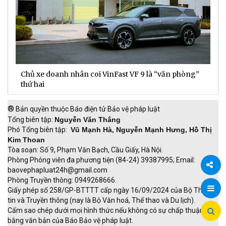
Chủ xe doanh nhân coi VinFast VF 9 là “văn phòng”
T
thứ hai
t
®
Bản quyền thuộc Báo điện tử Bảo vệ pháp luật
Tổng biên tập:
Nguyễn Văn Thắng
Phó Tổng biên tập:
Vũ Mạnh Hà, Nguyễn Mạnh Hưng, Hồ Thị
Kim Thoan
Tòa soạn: Số 9, Phạm Văn Bạch, Cầu Giấy, Hà Nội.
Phòng Phóng viên đa phương tiện (84-24) 39387995; Email:
baovephapluat24h@gmail.com
Phòng Truyền thông: 0949268666.
Chia
Giấy phép số 258/GP-BTTTT cấp ngày 16/09/2024 của Bộ Thông
tin và Truyền thông (nay là Bộ Văn hoá, Thể thao và Du lịch).
sẻ
Cấm sao chép dưới mọi hình thức nếu không có sự chấp thuận
bằng văn bản của Báo Bảo vệ pháp luật.