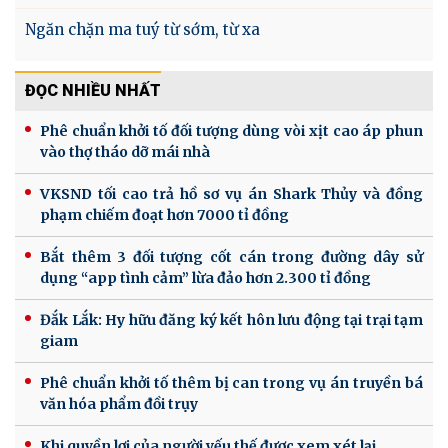
Ngăn chặn ma tuý từ sớm, từ xa
ĐỌC NHIỀU NHẤT
Phê chuẩn khởi tố đối tượng dùng vòi xịt cao áp phun
vào thợ tháo dỡ mái nhà
VKSND tối cao trả hồ sơ vụ án Shark Thủy và đồng
phạm chiếm đoạt hơn 7000 tỉ đồng
Bắt thêm 3 đối tượng cốt cán trong đường dây sử
dụng “app tình cảm” lừa đảo hơn 2.300 tỉ đồng
Đắk Lắk: Hy hữu đăng ký kết hôn lưu động tại trại tạm
giam
Phê chuẩn khởi tố thêm bị can trong vụ án truyền bá
văn hóa phẩm đồi trụy
Khi quyền lợi của người yếu thế được xem xét lại