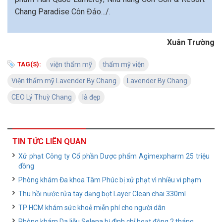
Chang Paradise Côn Đảo.../.
Xuân Trường
TAG(S):
viện thẩm mỹ
thẩm mỹ viện
Viện thẩm mỹ Lavender By Chang
Lavender By Chang
CEO Lý Thuỳ Chang
là đẹp
TIN TỨC LIÊN QUAN
Xử phạt Công ty Cổ phần Dược phẩm Agimexpharm 25 triệu
đồng
Phòng khám Đa khoa Tâm Phúc bị xử phạt vì nhiều vi phạm
Thu hồi nước rửa tay dạng bọt Layer Clean chai 330ml
TP HCM khám sức khoẻ miễn phí cho người dân
Phòng khám Da liễu Selena bị đình chỉ hoạt động 2 tháng