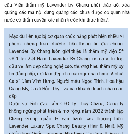
cầu Viện thẩm mỹ Lavender by Chang phải tháo gỡ, xóa
quảng cáo mà nội dung quảng cáo chưa được cơ quan nhà
nước có thẩm quyền xác nhận trước khi thực hiện./.
Mặc dù liên tục bị cơ quan chức năng phát hiện nhiều vi
phạm, nhưng trên phương tiện thông tin địa chúng,
Lavender By Chang luôn giới thiệu là thẩm mỹ viện 5*
số 1 tại Việt Nam. Lavender By Chang luôn ở vị trí top
đầu về làm đẹp công nghệ cao, thương hiệu thẩm mỹ uy
tín đẳng cấp, nơi làm đẹp cho các ngôi sao hạng A như:
Ca sĩ Đàm Vĩnh Hưng, Người mẫu Ngọc Trinh, Hoa hậu
Giáng My, Ca sĩ Bảo Thy… và các khách doanh nhân cao
cấp.
Dưới sự lãnh đạo của CEO Lý Thùy Chang, Công ty
không ngừng phát triển & mở rộng, năm 2022 thành lập
Chang Group quản lý vận hành các thương hiệu:
Lavender Luxury Spa; Chang Beauty (Hair & Nail); Mỹ
phẩm Hàn Quốc Lamercy; Nhà hàng Côn Sơn & Resort