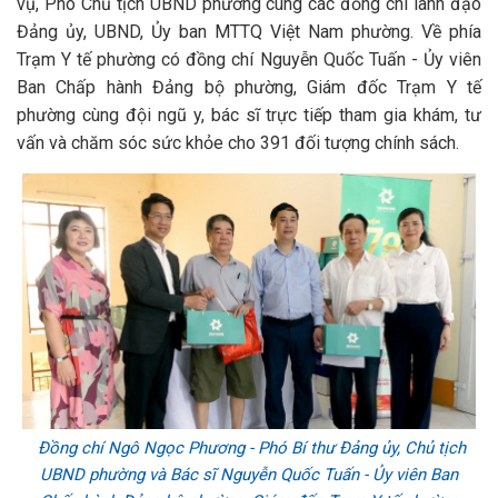
vụ, Phó Chủ tịch UBND phường cùng các đồng chí lãnh đạo
Đảng ủy, UBND, Ủy ban MTTQ Việt Nam phường. Về phía
Trạm Y tế phường có đồng chí Nguyễn Quốc Tuấn - Ủy viên
Ban Chấp hành Đảng bộ phường, Giám đốc Trạm Y tế
phường cùng đội ngũ y, bác sĩ trực tiếp tham gia khám, tư
vấn và chăm sóc sức khỏe cho 391 đối tượng chính sách.
Đồng chí Ngô Ngọc Phương - Phó Bí thư Đảng ủy, Chủ tịch
UBND phường và Bác sĩ Nguyễn Quốc Tuấn - Ủy viên Ban