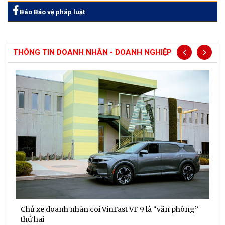
Báo Bảo vệ pháp luật
THÔNG TIN DOANH NHÂN - DOANH NGHIỆP
Chủ xe doanh nhân coi VinFast VF 9 là “văn phòng”
T
thứ hai
t