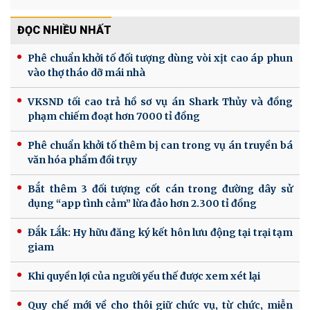
ĐỌC NHIỀU NHẤT
Phê chuẩn khởi tố đối tượng dùng vòi xịt cao áp phun
vào thợ tháo dỡ mái nhà
VKSND tối cao trả hồ sơ vụ án Shark Thủy và đồng
phạm chiếm đoạt hơn 7000 tỉ đồng
Phê chuẩn khởi tố thêm bị can trong vụ án truyền bá
văn hóa phẩm đồi trụy
Bắt thêm 3 đối tượng cốt cán trong đường dây sử
dụng “app tình cảm” lừa đảo hơn 2.300 tỉ đồng
Đắk Lắk: Hy hữu đăng ký kết hôn lưu động tại trại tạm
giam
Khi quyền lợi của người yếu thế được xem xét lại
Quy chế mới về cho thôi giữ chức vụ, từ chức, miễn