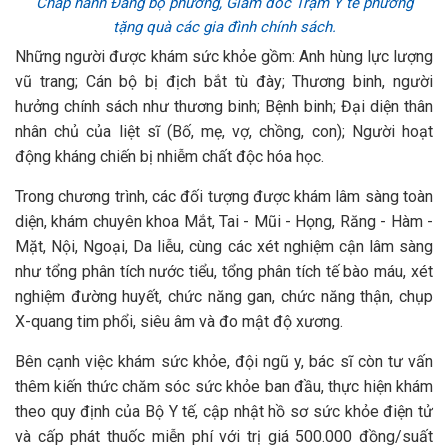
Chấp hành Đảng bộ phường, Giám đốc Trạm Y tế phường
tặng quà các gia đình chính sách.
Những người được khám sức khỏe gồm: Anh hùng lực lượng
vũ trang; Cán bộ bị địch bắt tù đày; Thương binh, người
hưởng chính sách như thương binh; Bệnh binh; Đại diện thân
nhân chủ của liệt sĩ (Bố, mẹ, vợ, chồng, con); Người hoạt
động kháng chiến bị nhiễm chất độc hóa học.
Trong chương trình, các đối tượng được khám lâm sàng toàn
diện, khám chuyên khoa Mắt, Tai - Mũi - Họng, Răng - Hàm -
Mặt, Nội, Ngoại, Da liễu, cùng các xét nghiệm cận lâm sàng
như tổng phân tích nước tiểu, tổng phân tích tế bào máu, xét
nghiệm đường huyết, chức năng gan, chức năng thận, chụp
X-quang tim phổi, siêu âm và đo mật độ xương.
Bên cạnh việc khám sức khỏe, đội ngũ y, bác sĩ còn tư vấn
thêm kiến thức chăm sóc sức khỏe ban đầu, thực hiện khám
theo quy định của Bộ Y tế, cập nhật hồ sơ sức khỏe điện tử
và cấp phát thuốc miễn phí với trị giá 500.000 đồng/suất