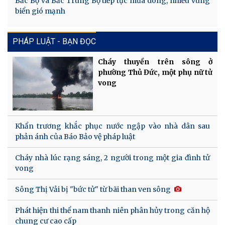
Bắc Bộ và Bắc Trung Bộ tiếp tục mưa dông, nhiều vùng
biển gió mạnh
PHÁP LUẬT - BẠN ĐỌC
Cháy thuyền trên sông ở
phường Thủ Đức, một phụ nữ tử
vong
Khẩn trương khắc phục nước ngập vào nhà dân sau
phản ánh của Báo Bảo vệ pháp luật
Cháy nhà lúc rạng sáng, 2 người trong một gia đình tử
vong
Sông Thị Vải bị "bức tử" từ bãi than ven sông
Phát hiện thi thể nam thanh niên phân hủy trong căn hộ
chung cư cao cấp