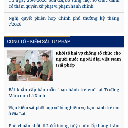
Từ ngày 26/9/2026: Sửa đổi, bổ sung một số chức danh
có thẩm quyền xử phạt vi phạm hành chính
Nghị quyết phiên họp Chính phủ thường kỳ tháng
7/2026
CÔNG TỐ - KIỂM SÁT TƯ PHÁP
Khởi tố hai vợ chồng tổ chức cho
người nước ngoài ở lại Việt Nam
trái phép
Bắt khẩn cấp bảo mẫu "bạo hành trẻ em" tại Trường
Mầm non Lá Xanh
Viện kiểm sát phối hợp xử lý nghiêm vụ bạo hành trẻ em
ở Gia Lai
Phê chuẩn khởi tố 2 đối tượng tự ý chôn lấp hàng trăm