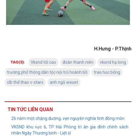
H.Hưng - P.Thịnh
TAG(S):
Vksnd tối cao
đoàn thanh niên
vksnd hạ long
trường phổ thông dân tộc nội trú hoành bồ
trao học bổng
clb thể thao v-stars
anh ngũ weset
TIN TỨC LIÊN QUAN
26 năm một chặng đường, vẹn nguyên nghĩa tình đồng môn
VKSND khu vực 6, TP Hải Phòng tri ân gia đình chính sách
nhân Ngày Thương binh - Liệt sĩ