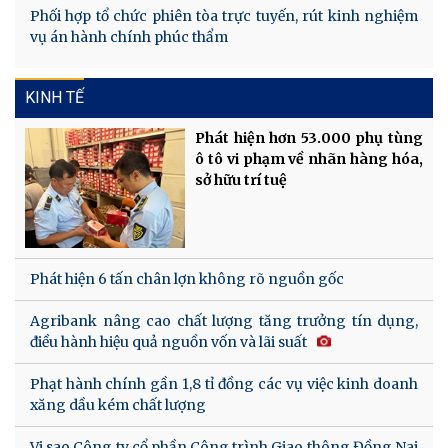
Phối hợp tổ chức phiên tòa trực tuyến, rút kinh nghiệm
vụ án hành chính phúc thẩm
KINH TẾ
Phát hiện hơn 53.000 phụ tùng
ô tô vi phạm về nhãn hàng hóa,
sở hữu trí tuệ
Phát hiện 6 tấn chân lợn không rõ nguồn gốc
Agribank nâng cao chất lượng tăng trưởng tín dụng,
điều hành hiệu quả nguồn vốn và lãi suất
Phạt hành chính gần 1,8 tỉ đồng các vụ việc kinh doanh
xăng dầu kém chất lượng
Vi sao Công ty cổ phần Công trình Giao thông Đồng Nai