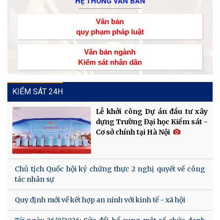
HỆ THỐNG VĂN BẢN
Văn bản
quy phạm pháp luật
Văn bản ngành
Kiểm sát nhân dân
KIỂM SÁT 24H
Lễ khởi công Dự án đầu tư xây
dựng Trường Đại học Kiểm sát -
Cơ sở chính tại Hà Nội
Chủ tịch Quốc hội ký chứng thực 2 nghị quyết về công
tác nhân sự
Quy định mới về kết hợp an ninh với kinh tế - xã hội