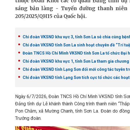
thuộc Đoàn Khối các cơ quan Đảng tỉnh dự
sáng bản làng - Tuyến đường thanh niên 
205/2025/QH15 của Quốc hội.
Chi đoàn VKSND khu vực 3, tỉnh Sơn La sẻ chia cùng bện
Chi đoàn VKSND tỉnh Sơn La sinh hoạt chuyên đề “Trí tuệ
Đoàn TNCS Hồ Chí Minh VKSND tỉnh Sơn La tổ chức Đại hộ
Chi đoàn VKSND khu vực 1, tỉnh Sơn La tham gia chương 
Chi đoàn VKSND tỉnh Lạng Sơn đổi mới công tác tuyên tru
Chi đoàn VKSND tỉnh Lạng Sơn tích cực tổ chức các hoạt
Ngày 6/7/2026, Đoàn TNCS Hồ Chí Minh VKSND tỉnh Sơn 
Đảng tỉnh dự Lễ khánh thành Công trình thanh niên “Thắ
Pon Chằm, xã Mường Chanh, tỉnh Sơn La. Đoàn do đồng 
Trưởng đoàn.