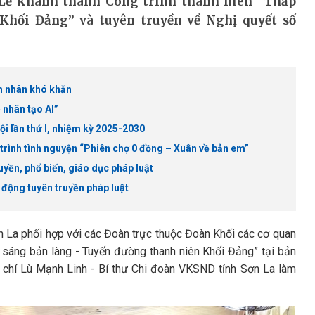
 Lễ khánh thành Công trình thanh niên “Thắp
Khối Đảng” và tuyên truyền về Nghị quyết số
h nhân khó khăn
 nhân tạo AI”
i lần thứ I, nhiệm kỳ 2025-2030
trình tình nguyện “Phiên chợ 0 đồng – Xuân về bản em”
yền, phổ biến, giáo dục pháp luật
 động tuyên truyền pháp luật
La phối hợp với các Đoàn trực thuộc Đoàn Khối các cơ quan
p sáng bản làng - Tuyến đường thanh niên Khối Đảng” tại bản
chí Lù Mạnh Linh - Bí thư Chi đoàn VKSND tỉnh Sơn La làm