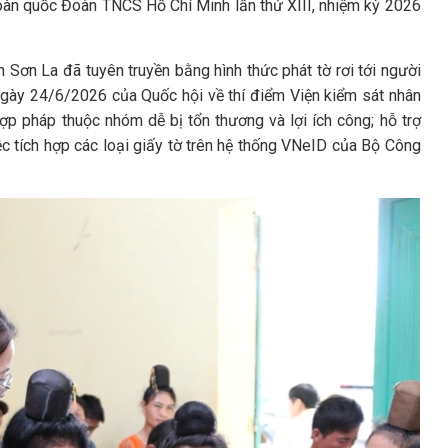
 toàn quốc Đoàn TNCS Hồ Chí Minh lần thứ XIII, nhiệm kỳ 2026
 Sơn La đã tuyên truyền bằng hình thức phát tờ rơi tới người
gày 24/6/2026 của Quốc hội về thí điểm Viện kiểm sát nhân
ợp pháp thuộc nhóm dễ bị tổn thương và lợi ích công; hỗ trợ
ệc tích hợp các loại giấy tờ trên hệ thống VNeID của Bộ Công