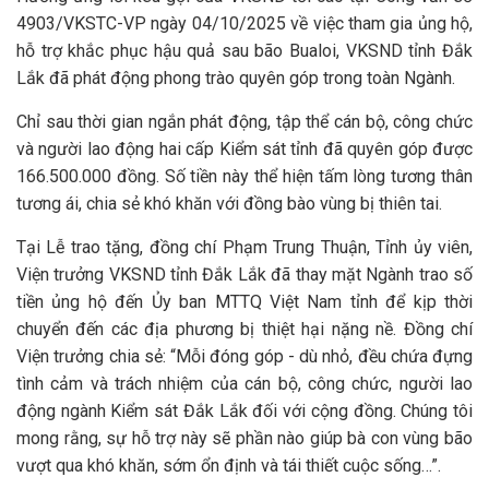
4903/VKSTC-VP ngày 04/10/2025 về việc tham gia ủng hộ,
hỗ trợ khắc phục hậu quả sau bão Bualoi, VKSND tỉnh Đắk
Lắk đã phát động phong trào quyên góp trong toàn Ngành.
Chỉ sau thời gian ngắn phát động, tập thể cán bộ, công chức
và người lao động hai cấp Kiểm sát tỉnh đã quyên góp được
166.500.000 đồng. Số tiền này thể hiện tấm lòng tương thân
tương ái, chia sẻ khó khăn với đồng bào vùng bị thiên tai.
Tại Lễ trao tặng, đồng chí Phạm Trung Thuận, Tỉnh ủy viên,
Viện trưởng VKSND tỉnh Đắk Lắk đã thay mặt Ngành trao số
tiền ủng hộ đến Ủy ban MTTQ Việt Nam tỉnh để kịp thời
chuyển đến các địa phương bị thiệt hại nặng nề. Đồng chí
Viện trưởng chia sẻ: “Mỗi đóng góp - dù nhỏ, đều chứa đựng
tình cảm và trách nhiệm của cán bộ, công chức, người lao
động ngành Kiểm sát Đắk Lắk đối với cộng đồng. Chúng tôi
mong rằng, sự hỗ trợ này sẽ phần nào giúp bà con vùng bão
vượt qua khó khăn, sớm ổn định và tái thiết cuộc sống…”.