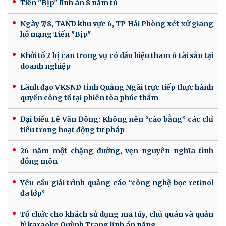
Tiến "Bịp" lĩnh án 8 năm tù
Ngày 7/8, TAND khu vực 6, TP Hải Phòng xét xử giang
hồ mạng Tiến "Bịp"
Khởi tố 2 bị can trong vụ có dấu hiệu tham ô tài sản tại
doanh nghiệp
Lãnh đạo VKSND tỉnh Quảng Ngãi trực tiếp thực hành
quyền công tố tại phiên tòa phúc thẩm
Đại biểu Lê Văn Đông: Không nên “cào bằng” các chỉ
tiêu trong hoạt động tư pháp
26 năm một chặng đường, vẹn nguyên nghĩa tình
đồng môn
Yêu cầu giải trình quảng cáo “công nghệ bọc retinol
đa lớp”
Tổ chức cho khách sử dụng ma túy, chủ quán và quản
lý karaoke Quỳnh Trang lĩnh án nặng