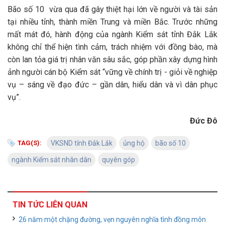
Bão số 10 vừa qua đã gây thiệt hại lớn về người và tài sản
tại nhiều tỉnh, thành miền Trung và miền Bắc. Trước những
mất mát đó, hành động của ngành Kiểm sát tỉnh Đắk Lắk
không chỉ thể hiện tình cảm, trách nhiệm với đồng bào, mà
còn lan tỏa giá trị nhân văn sâu sắc, góp phần xây dựng hình
ảnh người cán bộ Kiểm sát “vững về chính trị - giỏi về nghiệp
vụ – sáng về đạo đức – gần dân, hiểu dân và vì dân phục
vụ”.
Đức Đô
TAG(S):
VKSND tỉnh Đắk Lắk
ủng hộ
bão số 10
ngành Kiểm sát nhân dân
quyên góp
TIN TỨC LIÊN QUAN
26 năm một chặng đường, vẹn nguyên nghĩa tình đồng môn