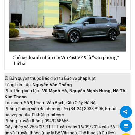
Chủ xe doanh nhân coi VinFast VF 9 là “văn phòng”
T
thứ hai
t
®
Bản quyền thuộc Báo điện tử Bảo vệ pháp luật
Tổng biên tập:
Nguyễn Văn Thắng
Phó Tổng biên tập:
Vũ Mạnh Hà, Nguyễn Mạnh Hưng, Hồ Thị
Kim Thoan
Tòa soạn: Số 9, Phạm Văn Bạch, Cầu Giấy, Hà Nội.
Phòng Phóng viên đa phương tiện (84-24) 39387995; Email:
baovephapluat24h@gmail.com
Phòng Truyền thông: 0949268666.
Chia
Giấy phép số 258/GP-BTTTT cấp ngày 16/09/2024 của Bộ Thông
tin và Truyền thông (nay là Bộ Văn hoá, Thể thao và Du lịch).