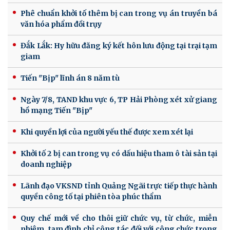
Phê chuẩn khởi tố thêm bị can trong vụ án truyền bá
văn hóa phẩm đồi trụy
Đắk Lắk: Hy hữu đăng ký kết hôn lưu động tại trại tạm
giam
Tiến "Bịp" lĩnh án 8 năm tù
Ngày 7/8, TAND khu vực 6, TP Hải Phòng xét xử giang
hồ mạng Tiến "Bịp"
Khi quyền lợi của người yếu thế được xem xét lại
Khởi tố 2 bị can trong vụ có dấu hiệu tham ô tài sản tại
doanh nghiệp
Lãnh đạo VKSND tỉnh Quảng Ngãi trực tiếp thực hành
quyền công tố tại phiên tòa phúc thẩm
Quy chế mới về cho thôi giữ chức vụ, từ chức, miễn
nhiệm, tạm đình chỉ công tác đối với công chức trong