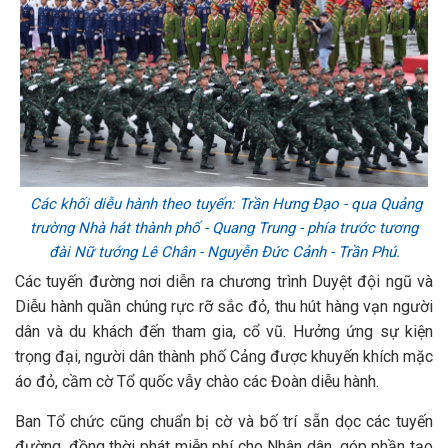
Các khối diễu hành theo tuyến: Trần Hưng Đạo - qua Quảng
trường Nhà hát thành phố - Quang Trung - phía trước tương
đài Nữ tướng Lê Chân - Nguyễn Đức Cảnh - Trần Phú.
Các tuyến đường nơi diễn ra chương trình Duyệt đội ngũ và
Diễu hành quần chúng rực rỡ sắc đỏ, thu hút hàng vạn người
dân và du khách đến tham gia, cổ vũ. Hưởng ứng sự kiện
trọng đại, người dân thành phố Cảng được khuyến khích mặc
áo đỏ, cầm cờ Tổ quốc vẫy chào các Đoàn diễu hành.
Ban Tổ chức cũng chuẩn bị cờ và bố trí sẵn dọc các tuyến
đường, đồng thời phát miễn phí cho Nhân dân, góp phần tạo