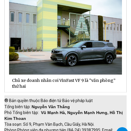
Chủ xe doanh nhân coi VinFast VF 9 là “văn phòng”
T
thứ hai
t
®
Bản quyền thuộc Báo điện tử Bảo vệ pháp luật
Tổng biên tập:
Nguyễn Văn Thắng
Phó Tổng biên tập:
Vũ Mạnh Hà, Nguyễn Mạnh Hưng, Hồ Thị
Kim Thoan
Tòa soạn: Số 9, Phạm Văn Bạch, Cầu Giấy, Hà Nội.
Phòng Phóng viên đa phương tiện (84-24) 39387995; Email: