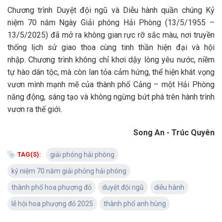
Chương trình Duyệt đội ngũ và Diễu hành quần chúng Kỷ
niệm 70 năm Ngày Giải phóng Hải Phòng (13/5/1955 –
13/5/2025) đã mở ra không gian rực rỡ sắc màu, nơi truyền
thống lịch sử giao thoa cùng tinh thần hiện đại và hội
nhập. Chương trình không chỉ khơi dậy lòng yêu nước, niềm
tự hào dân tộc, mà còn lan tỏa cảm hứng, thể hiện khát vọng
vươn mình mạnh mẽ của thành phố Cảng – một Hải Phòng
năng động, sáng tạo và không ngừng bứt phá trên hành trình
vươn ra thế giới.
Song An - Trúc Quyên
TAG(S):
giải phóng hải phòng
kỷ niệm 70 năm giải phỏng hải phòng
thành phố hoa phượng đỏ
duyệt đội ngũ
diễu hành
lễ hội hoa phượng đỏ 2025
thành phố anh hùng