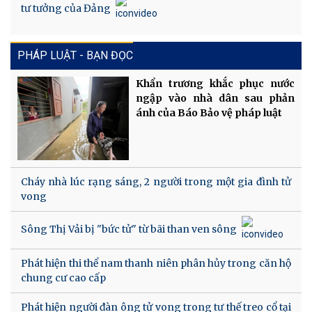
tư tưởng của Đảng
PHÁP LUẬT - BẠN ĐỌC
Khẩn trương khắc phục nước
ngập vào nhà dân sau phản
ánh của Báo Bảo vệ pháp luật
Cháy nhà lúc rạng sáng, 2 người trong một gia đình tử
vong
Sông Thị Vải bị "bức tử" từ bãi than ven sông
Phát hiện thi thể nam thanh niên phân hủy trong căn hộ
chung cư cao cấp
Phát hiện người đàn ông tử vong trong tư thế treo cổ tại