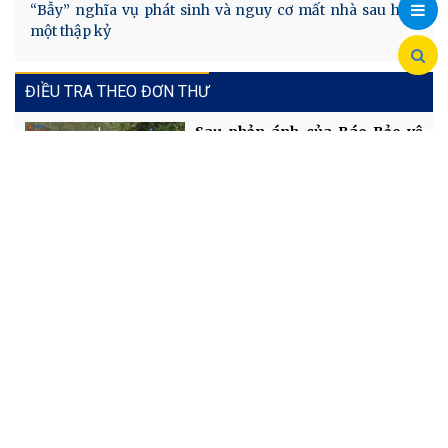
Chia
“Bẫy” nghĩa vụ phát sinh và nguy cơ mất nhà sau hơn
một thập kỷ
sẻ
ĐIỀU TRA THEO ĐƠN THƯ
Sau phản ánh của Báo Bảo vệ
pháp luật, Viện kiểm sát vào
cuộc bảo vệ lợi ích công
Từ phản ánh của Báo Bảo vệ pháp luật: Xem xét khởi tố
vụ án sau khi có kết quả giám định
Khu du lịch trải nghiệm Hidden Hill xây dựng công
trình trái phép
Thanh Hóa: VKSND tối cao xem xét đơn đề nghị kháng
nghị Giám đốc thẩm của công dân