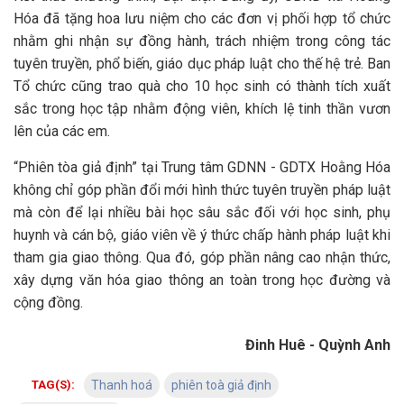
Hóa đã tặng hoa lưu niệm cho các đơn vị phối hợp tổ chức
nhằm ghi nhận sự đồng hành, trách nhiệm trong công tác
tuyên truyền, phổ biến, giáo dục pháp luật cho thế hệ trẻ. Ban
Tổ chức cũng trao quà cho 10 học sinh có thành tích xuất
sắc trong học tập nhằm động viên, khích lệ tinh thần vươn
lên của các em.
“Phiên tòa giả định” tại Trung tâm GDNN - GDTX Hoằng Hóa
không chỉ góp phần đổi mới hình thức tuyên truyền pháp luật
mà còn để lại nhiều bài học sâu sắc đối với học sinh, phụ
huynh và cán bộ, giáo viên về ý thức chấp hành pháp luật khi
tham gia giao thông. Qua đó, góp phần nâng cao nhận thức,
xây dựng văn hóa giao thông an toàn trong học đường và
cộng đồng.
Đinh Huê - Quỳnh Anh
TAG(S):
Thanh hoá
phiên toà giả định