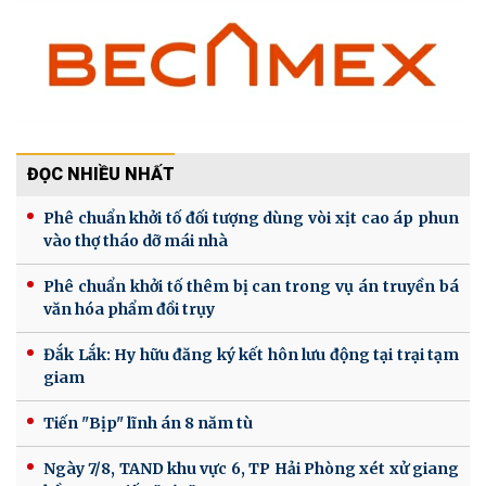
ĐỌC NHIỀU NHẤT
Phê chuẩn khởi tố đối tượng dùng vòi xịt cao áp phun
vào thợ tháo dỡ mái nhà
Phê chuẩn khởi tố thêm bị can trong vụ án truyền bá
văn hóa phẩm đồi trụy
Đắk Lắk: Hy hữu đăng ký kết hôn lưu động tại trại tạm
giam
Tiến "Bịp" lĩnh án 8 năm tù
Ngày 7/8, TAND khu vực 6, TP Hải Phòng xét xử giang