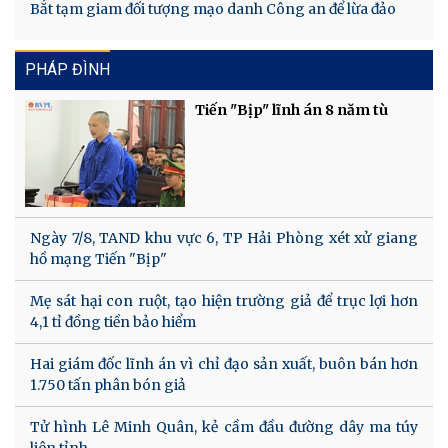
Bắt tạm giam đối tượng mạo danh Công an để lừa đảo
PHÁP ĐÌNH
Tiến "Bịp" lĩnh án 8 năm tù
Ngày 7/8, TAND khu vực 6, TP Hải Phòng xét xử giang
hồ mạng Tiến "Bịp"
Mẹ sát hại con ruột, tạo hiện trường giả để trục lợi hơn
4,1 tỉ đồng tiền bảo hiểm
Hai giám đốc lĩnh án vì chỉ đạo sản xuất, buôn bán hơn
1.750 tấn phân bón giả
Tử hình Lê Minh Quân, kẻ cầm đầu đường dây ma túy