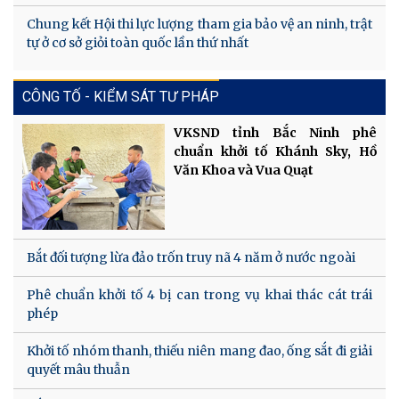
Chung kết Hội thi lực lượng tham gia bảo vệ an ninh, trật
tự ở cơ sở giỏi toàn quốc lần thứ nhất
CÔNG TỐ - KIỂM SÁT TƯ PHÁP
VKSND tỉnh Bắc Ninh phê
chuẩn khởi tố Khánh Sky, Hồ
Văn Khoa và Vua Quạt
Bắt đối tượng lừa đảo trốn truy nã 4 năm ở nước ngoài
Phê chuẩn khởi tố 4 bị can trong vụ khai thác cát trái
phép
Khởi tố nhóm thanh, thiếu niên mang đao, ống sắt đi giải
quyết mâu thuẫn