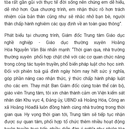
tòa rất gần gũi với thực tế đời sống nên chúng em dễ hiểu,
dễ nhớ hơn. Qua chương trình, em nhận thức rõ hơn trách
nhiệm của bản thân cũng như sẽ nhắc nhở bạn bè, người
thân chấp hành nghiêm các quy định về an toàn giao thông”.
Phát biểu tại chương trình, Giám đốc Trung tâm Giáo dục
nghề nghiệp - Giáo dục thường xuyên Hoằng
Hóa Nguyễn Văn Bài nhấn mạnh: “Thời gian qua, nhà trường
thường xuyên phối hợp chặt chẽ với các cơ quan chức năng
trong công tác tuyên truyền, phổ biến pháp luật cho học sinh.
Đối với phiên toà giả đình ngày hôm nay hết sức ý nghĩa,
góp phần nâng cao nhận thức, ý thức chấp hành pháp luật
cho các em. Thay mặt Ban Giám đốc cùng toàn thể cán bộ,
giáo viên Trung tâm, tôi xin chân thành cảm ơn Viện kiểm sát
nhân dân Khu vực 4, Đảng ủy, UBND xã Hoằng Hóa, Công an
xã Hoằng Hóađã luôn đồng hành cùng nhà trường trong thời
gian qua. Hy vọng thời gian tới, Trung tâm sẽ tiếp tục nhận
được sự quan tâm, phối hợp tổ chức thêm nhiều hoạt động
tuyên truyền trực tiếp, nhiều diễn đàn ý nghĩa như phiên tòa