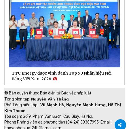
TTC Energy được vinh danh Top 50 Nhãn hiệu Nổi
N
tiếng Việt Nam 2026
c
®
Bản quyền thuộc Báo điện tử Bảo vệ pháp luật
Tổng biên tập:
Nguyễn Văn Thắng
Phó Tổng biên tập:
Vũ Mạnh Hà, Nguyễn Mạnh Hưng, Hồ Thị
Kim Thoan
Tòa soạn: Số 9, Phạm Văn Bạch, Cầu Giấy, Hà Nội.
Phòng Phóng viên đa phương tiện (84-24) 39387995; Email:
baovephapluat24h@gmail.com