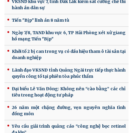
VKSND khu vực 7, tỉnh Đắk Lắk kiểm sát cưỡng chế thi
hành án dân sự
Tiến "Bịp" lĩnh án 8 năm tù
Ngày 7/8, TAND khu vực 6, TP Hải Phòng xét xử giang
hồ mạng Tiến "Bịp"
Khởi tố 2 bị can trong vụ có dấu hiệu tham ô tài sản tại
doanh nghiệp
Lãnh đạo VKSND tỉnh Quảng Ngãi trực tiếp thực hành
quyền công tố tại phiên tòa phúc thẩm
Đại biểu Lê Văn Đông: Không nên “cào bằng” các chỉ
tiêu trong hoạt động tư pháp
26 năm một chặng đường, vẹn nguyên nghĩa tình
đồng môn
Yêu cầu giải trình quảng cáo “công nghệ bọc retinol
đa lớp”