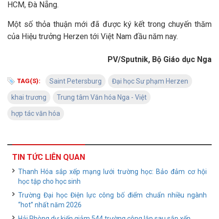
HCM, Đà Nẵng.
Một số thỏa thuận mới đã được ký kết trong chuyến thăm
của Hiệu trưởng Herzen tới Việt Nam đầu năm nay.
PV/Sputnik, Bộ Giáo dục Nga
TAG(S):
Saint Petersburg
Đại học Sư phạm Herzen
khai trương
Trung tâm Văn hóa Nga - Việt
hợp tác văn hóa
TIN TỨC LIÊN QUAN
Thanh Hóa sắp xếp mạng lưới trường học: Bảo đảm cơ hội
học tập cho học sinh
Trường Đại học Điện lực công bố điểm chuẩn nhiều ngành
“hot” nhất năm 2026
Hải Phòng dự kiến giảm 544 trường công lập sau sắp xếp