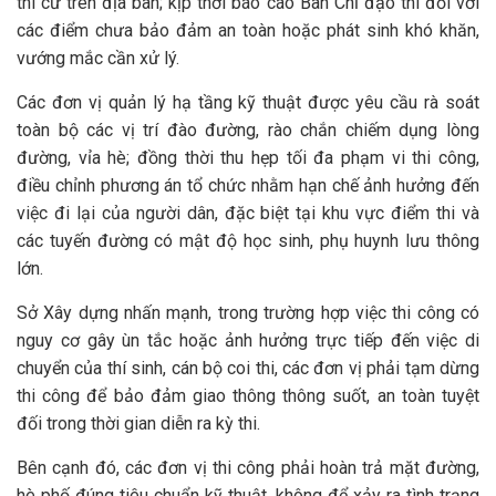
thi cử trên địa bàn; kịp thời báo cáo Ban Chỉ đạo thi đối với
các điểm chưa bảo đảm an toàn hoặc phát sinh khó khăn,
vướng mắc cần xử lý.
Các đơn vị quản lý hạ tầng kỹ thuật được yêu cầu rà soát
toàn bộ các vị trí đào đường, rào chắn chiếm dụng lòng
đường, vỉa hè; đồng thời thu hẹp tối đa phạm vi thi công,
điều chỉnh phương án tổ chức nhằm hạn chế ảnh hưởng đến
việc đi lại của người dân, đặc biệt tại khu vực điểm thi và
các tuyến đường có mật độ học sinh, phụ huynh lưu thông
lớn.
Sở Xây dựng nhấn mạnh, trong trường hợp việc thi công có
nguy cơ gây ùn tắc hoặc ảnh hưởng trực tiếp đến việc di
chuyển của thí sinh, cán bộ coi thi, các đơn vị phải tạm dừng
thi công để bảo đảm giao thông thông suốt, an toàn tuyệt
đối trong thời gian diễn ra kỳ thi.
Bên cạnh đó, các đơn vị thi công phải hoàn trả mặt đường,
hè phố đúng tiêu chuẩn kỹ thuật, không để xảy ra tình trạng