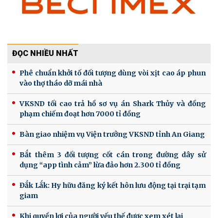
ĐỌC NHIỀU NHẤT
Phê chuẩn khởi tố đối tượng dùng vòi xịt cao áp phun
vào thợ tháo dỡ mái nhà
VKSND tối cao trả hồ sơ vụ án Shark Thủy và đồng
phạm chiếm đoạt hơn 7000 tỉ đồng
Bàn giao nhiệm vụ Viện trưởng VKSND tỉnh An Giang
Bắt thêm 3 đối tượng cốt cán trong đường dây sử
dụng “app tình cảm” lừa đảo hơn 2.300 tỉ đồng
Đắk Lắk: Hy hữu đăng ký kết hôn lưu động tại trại tạm
giam
Khi quyền lợi của người yếu thế được xem xét lại