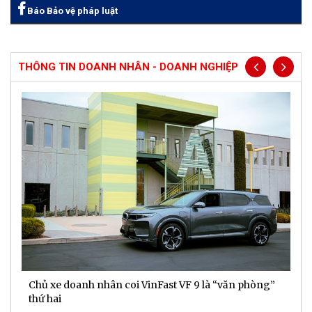
Báo Bảo vệ pháp luật
THÔNG TIN DOANH NHÂN - DOANH NGHIỆP
Chủ xe doanh nhân coi VinFast VF 9 là “văn phòng”
T
thứ hai
t