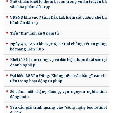
Phê chuẩn khởi tố thêm bị can trong vụ án truyền bá
văn hóa phẩm đồi trụy
VKSND khu vực 7, tỉnh Đắk Lắk kiểm sát cưỡng chế thi
hành án dân sự
Tiến "Bịp" lĩnh án 8 năm tù
Ngày 7/8, TAND khu vực 6, TP Hải Phòng xét xử giang
hồ mạng Tiến "Bịp"
Khởi tố 2 bị can trong vụ có dấu hiệu tham ô tài sản tại
doanh nghiệp
Đại biểu Lê Văn Đông: Không nên “cào bằng” các chỉ
tiêu trong hoạt động tư pháp
26 năm một chặng đường, vẹn nguyên nghĩa tình
đồng môn
Yêu cầu giải trình quảng cáo “công nghệ bọc retinol
đa lớp”