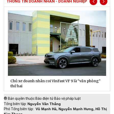
THÔNG TIN DOANH NHÂN - DOANH NGHIỆP
Chủ xe doanh nhân coi VinFast VF 9 là “văn phòng”
T
thứ hai
t
®
Bản quyền thuộc Báo điện tử Bảo vệ pháp luật
Tổng biên tập:
Nguyễn Văn Thắng
Phó Tổng biên tập:
Vũ Mạnh Hà, Nguyễn Mạnh Hưng, Hồ Thị
Kim Thoan