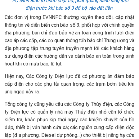
PC Ninh Bình tổ chức chặt tỉa, phát quang hành lang lưới
điện trước khi báo số 3 đổ bộ vào đất liền.
Các đơn vị trong EVNNPC thường xuyên theo dõi, cập nhật
thông tin về diễn biến cơn bão số 3, phối hợp với chính quyền
địa phương, ban chỉ đạo bảo vệ an toàn công trình lưới điện
cao áp các cấp, các cơ quan thông tấn báo chí Trung ương và
địa phương tập trung tuyên truyền mạnh tới các khách hàng
sử dụng điện các hướng dẫn và cảnh báo an toàn trong sinh
hoạt khi có mưa bão, lũ lụt.
Hiện nay, Các Công ty Điện lực đã có phương án đảm bảo
cấp điện cho các phụ tải quan trọng, các trạm bơm tiêu khi
úng ngập xảy ra.
Tổng công ty cũng yêu cầu các Công ty Thủy điện, các Công
ty Điện lực có quản lý nhà máy Thủy điện nhỏ cần tổ chức
kiểm tra, khắc phục kịp thời ngay các khiếm khuyết của hồ
đập, thiết bị vận hành cửa xả; các nguồn cung cấp điện độc
lập (địa phương, Diesel dự phòng…) cho thiết bị nâng hạ cửa