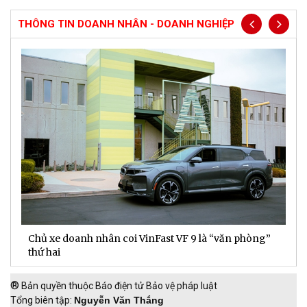
THÔNG TIN DOANH NHÂN - DOANH NGHIỆP
Chủ xe doanh nhân coi VinFast VF 9 là “văn phòng”
T
thứ hai
t
®
Bản quyền thuộc Báo điện tử Bảo vệ pháp luật
Tổng biên tập:
Nguyễn Văn Thắng