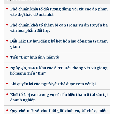
Phê chuẩn khởi tố đối tượng dùng vòi xịt cao áp phun
vào thợ tháo dỡ mái nhà
Phê chuẩn khởi tố thêm bị can trong vụ án truyền bá
văn hóa phẩm đồi trụy
Đắk Lắk: Hy hữu đăng ký kết hôn lưu động tại trại tạm
giam
Tiến "Bịp" lĩnh án 8 năm tù
Ngày 7/8, TAND khu vực 6, TP Hải Phòng xét xử giang
hồ mạng Tiến "Bịp"
Khi quyền lợi của người yếu thế được xem xét lại
Khởi tố 2 bị can trong vụ có dấu hiệu tham ô tài sản tại
doanh nghiệp
Quy chế mới về cho thôi giữ chức vụ, từ chức, miễn