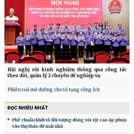
Hội nghị rút kinh nghiệm thông qua công tác
theo dõi, quản lý 2 chuyên đề nghiệp vụ
Phiên toà mở đường cho tố tụng công ích
ĐỌC NHIỀU NHẤT
Phê chuẩn khởi tố đối tượng dùng vòi xịt cao áp phun
vào thợ tháo dỡ mái nhà