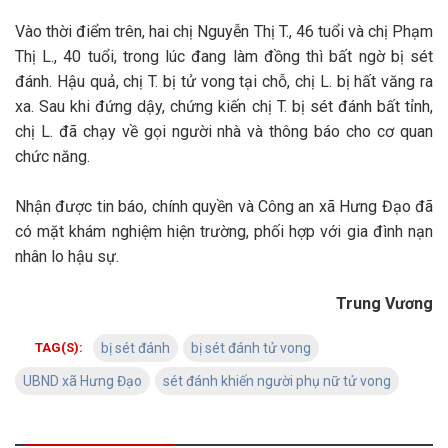
Vào thời điểm trên, hai chị Nguyễn Thị T., 46 tuổi và chị Phạm
Thị L., 40 tuổi, trong lúc đang làm đồng thì bất ngờ bị sét
đánh. Hậu quả, chị T. bị tử vong tại chỗ, chị L. bị hất văng ra
xa. Sau khi đứng dậy, chứng kiến chị T. bị sét đánh bất tỉnh,
chị L. đã chạy về gọi người nhà và thông báo cho cơ quan
chức năng.
Nhận được tin báo, chính quyền và Công an xã Hưng Đạo đã
có mặt khám nghiệm hiện trường, phối hợp với gia đình nạn
nhân lo hậu sự.
Trung Vương
TAG(S):
bị sét đánh
bị sét đánh tử vong
UBND xã Hưng Đạo
sét đánh khiến người phụ nữ tử vong