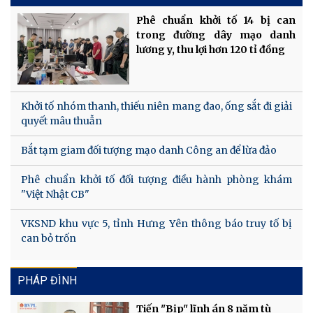
Phê chuẩn khởi tố 14 bị can
trong đường dây mạo danh
lương y, thu lợi hơn 120 tỉ đồng
Khởi tố nhóm thanh, thiếu niên mang đao, ống sắt đi giải
quyết mâu thuẫn
Bắt tạm giam đối tượng mạo danh Công an để lừa đảo
Phê chuẩn khởi tố đối tượng điều hành phòng khám
"Việt Nhật CB"
VKSND khu vực 5, tỉnh Hưng Yên thông báo truy tố bị
can bỏ trốn
PHÁP ĐÌNH
Tiến "Bịp" lĩnh án 8 năm tù