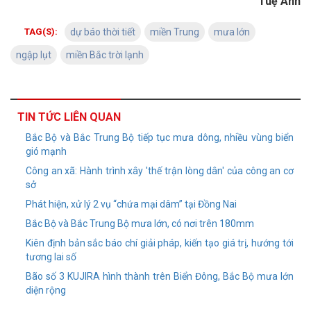
Tuệ Anh
TAG(S):
dự báo thời tiết
miền Trung
mưa lớn
ngập lụt
miền Bắc trời lạnh
TIN TỨC LIÊN QUAN
Bắc Bộ và Bắc Trung Bộ tiếp tục mưa dông, nhiều vùng biển
gió mạnh
Công an xã: Hành trình xây 'thế trận lòng dân' của công an cơ
sở
Phát hiện, xử lý 2 vụ “chứa mại dâm” tại Đồng Nai
Bắc Bộ và Bắc Trung Bộ mưa lớn, có nơi trên 180mm
Kiên định bản sắc báo chí giải pháp, kiến tạo giá trị, hướng tới
tương lai số
Bão số 3 KUJIRA hình thành trên Biển Đông, Bắc Bộ mưa lớn
diện rộng