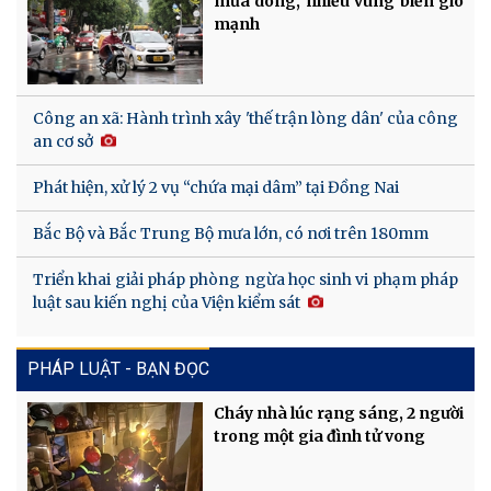
mưa dông, nhiều vùng biển gió
mạnh
Công an xã: Hành trình xây 'thế trận lòng dân' của công
an cơ sở
Phát hiện, xử lý 2 vụ “chứa mại dâm” tại Đồng Nai
Bắc Bộ và Bắc Trung Bộ mưa lớn, có nơi trên 180mm
Triển khai giải pháp phòng ngừa học sinh vi phạm pháp
luật sau kiến nghị của Viện kiểm sát
PHÁP LUẬT - BẠN ĐỌC
Cháy nhà lúc rạng sáng, 2 người
trong một gia đình tử vong