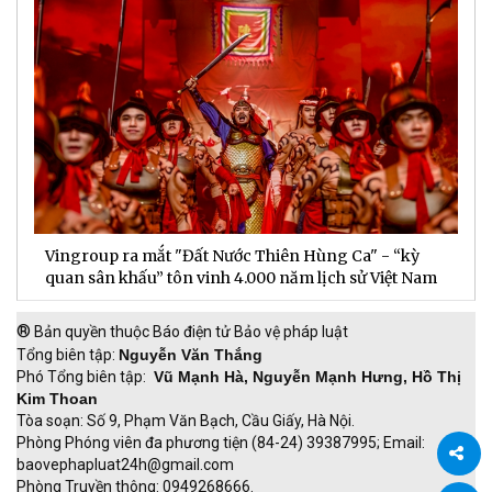
Vingroup ra mắt "Đất Nước Thiên Hùng Ca" - “kỳ
S
quan sân khấu” tôn vinh 4.000 năm lịch sử Việt Nam
P
®
Bản quyền thuộc Báo điện tử Bảo vệ pháp luật
Tổng biên tập:
Nguyễn Văn Thắng
Phó Tổng biên tập:
Vũ Mạnh Hà, Nguyễn Mạnh Hưng, Hồ Thị
Kim Thoan
Tòa soạn: Số 9, Phạm Văn Bạch, Cầu Giấy, Hà Nội.
Phòng Phóng viên đa phương tiện (84-24) 39387995; Email:
baovephapluat24h@gmail.com
Phòng Truyền thông: 0949268666.