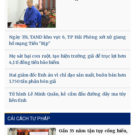
Ngày 7/8, TAND khu vực 6, TP Hải Phòng xét xử giang
hồ mạng Tiến "Bịp"
Mẹ sát hại con ruột, tạo hiện trường giả để trục lợi hơn
4,1 tỉ đồng tiền bảo hiểm
Hai giám đốc lĩnh án vì chỉ đạo sản xuất, buôn bán hơn
1.750 tấn phân bón giả
Tử hình Lê Minh Quân, kẻ cầm đầu đường dây ma túy
liên tỉnh
CẢI CÁCH TƯ PHÁP
Gần 35 năm tận tụy cống hiến,