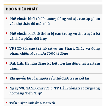
ĐỌC NHIỀU NHẤT
Phê chuẩn khởi tố đối tượng dùng vòi xịt cao áp phun
vào thợ tháo dỡ mái nhà
Phê chuẩn khởi tố thêm bị can trong vụ án truyền bá
văn hóa phẩm đồi trụy
VKSND tối cao trả hồ sơ vụ án Shark Thủy và đồng
phạm chiếm đoạt hơn 7000 tỉ đồng
Đắk Lắk: Hy hữu đăng ký kết hôn lưu động tại trại tạm
giam
Khi quyền lợi của người yếu thế được xem xét lại
Ngày 7/8, TAND khu vực 6, TP Hải Phòng xét xử giang
hồ mạng Tiến "Bịp"
Tiến "Bịp" lĩnh án 8 năm tù