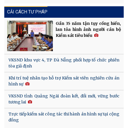
CẢI CÁCH TƯ PHÁP
Gần 35 năm tận tụy cống hiến,
lan tỏa hình ảnh người cán bộ
Kiểm sát tiêu biểu
VKSND khu vực 4, TP Đà Nẵng phối hợp tổ chức phiên
tòa giả định
Khi trí tuệ nhân tạo hỗ trợ Kiểm sát viên nghiên cứu án
hình sự
VKSND tỉnh Quảng Ngãi đoàn kết, đổi mới, vững bước
tương lai
Trực tiếp kiểm sát công tác thi hành án hình sự tại cộng
đồng