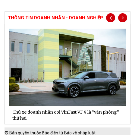
THÔNG TIN DOANH NHÂN - DOANH NGHIỆP
Chủ xe doanh nhân coi VinFast VF 9 là “văn phòng”
T
thứ hai
t
®
Bản quyền thuộc Báo điện tử Bảo vệ pháp luật