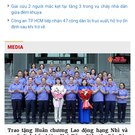
Giải cứu 2 người mắc kẹt tại tầng 3 trong vụ cháy nhà dân
giữa đêm khuya
Công an TP HCM tiếp nhận 47 công dân bị trục xuất, hỗ trợ ổn
định sau khi trở về
MEDIA
Trao tặng Huân chương Lao động hạng Nhì và