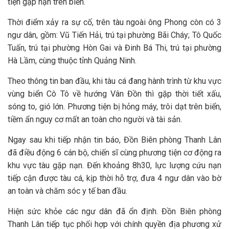
tiện gặp nạn trên biển.
Thời điểm xảy ra sự cố, trên tàu ngoài ông Phong còn có 3
ngư dân, gồm: Vũ Tiến Hải, trú tại phường Bãi Cháy; Tô Quốc
Tuấn, trú tại phường Hòn Gai và Đinh Bá Thi, trú tại phường
Hà Lầm, cùng thuộc tỉnh Quảng Ninh.
Theo thông tin ban đầu, khi tàu cá đang hành trình từ khu vực
vùng biển Cô Tô về hướng Vân Đồn thì gặp thời tiết xấu,
sóng to, gió lớn. Phương tiện bị hỏng máy, trôi dạt trên biển,
tiềm ẩn nguy cơ mất an toàn cho người và tài sản.
Ngay sau khi tiếp nhận tin báo, Đồn Biên phòng Thanh Lân
đã điều động 6 cán bộ, chiến sĩ cùng phương tiện cơ động ra
khu vực tàu gặp nạn. Đến khoảng 8h30, lực lượng cứu nạn
tiếp cận được tàu cá, kịp thời hỗ trợ, đưa 4 ngư dân vào bờ
an toàn và chăm sóc y tế ban đầu.
Hiện sức khỏe các ngư dân đã ổn định. Đồn Biên phòng
Thanh Lân tiếp tục phối hợp với chính quyền địa phương xử