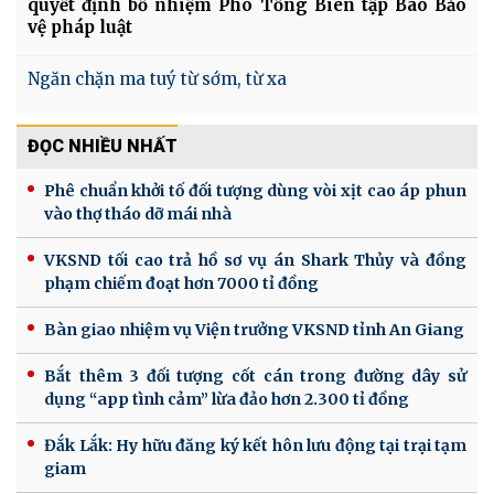
quyết định bổ nhiệm Phó Tổng Biên tập Báo Bảo
vệ pháp luật
Ngăn chặn ma tuý từ sớm, từ xa
ĐỌC NHIỀU NHẤT
Phê chuẩn khởi tố đối tượng dùng vòi xịt cao áp phun
vào thợ tháo dỡ mái nhà
VKSND tối cao trả hồ sơ vụ án Shark Thủy và đồng
phạm chiếm đoạt hơn 7000 tỉ đồng
Bàn giao nhiệm vụ Viện trưởng VKSND tỉnh An Giang
Bắt thêm 3 đối tượng cốt cán trong đường dây sử
dụng “app tình cảm” lừa đảo hơn 2.300 tỉ đồng
Đắk Lắk: Hy hữu đăng ký kết hôn lưu động tại trại tạm
giam