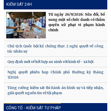
KIỂM SÁT 24H
Từ ngày 26/9/2026: Sửa đổi, bổ
sung một số chức danh có thẩm
quyền xử phạt vi phạm hành
chính
Chủ tịch Quốc hội ký chứng thực 2 nghị quyết về công
tác nhân sự
Quy định mới về kết hợp an ninh với kinh tế - xã hội
Nghị quyết phiên họp Chính phủ thường kỳ tháng
7/2026
Tăng cường kiểm sát thi hành án hình sự và tiếp nhận,
giải quyết nguồn tin về tội phạm
CÔNG TỐ - KIỂM SÁT TƯ PHÁP