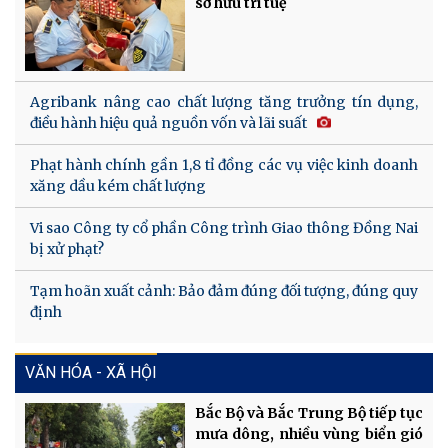
sở hữu trí tuệ
Agribank nâng cao chất lượng tăng trưởng tín dụng,
điều hành hiệu quả nguồn vốn và lãi suất
Phạt hành chính gần 1,8 tỉ đồng các vụ việc kinh doanh
xăng dầu kém chất lượng
Vi sao Công ty cổ phần Công trình Giao thông Đồng Nai
bị xử phạt?
Tạm hoãn xuất cảnh: Bảo đảm đúng đối tượng, đúng quy
định
VĂN HÓA - XÃ HỘI
Bắc Bộ và Bắc Trung Bộ tiếp tục
mưa dông, nhiều vùng biển gió