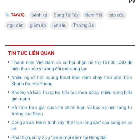
PV
TAG(S):
bệnh xá
Song Tử Tây
Nam Yết
cấp cứu
ngư dân
giảm áp
lặn sâu
Trường Sa
TIN TỨC LIÊN QUAN
Thanh niên Việt Nam có cơ hội nhận hỗ trợ 15.000 USD để
hiện thực hóa ý tưởng đổi mới sáng tạo
Nhiều người hốt hoảng thoát khỏi đám cháy trên phố Trần
Khánh Dư, Hải Phòng
Bắc Bộ và Bắc Trung Bộ tiếp tục mưa dông, nhiều vùng biển
gió mạnh
Hà Tĩnh trao giải cuộc thi chính luận về bảo vệ nền tảng tư
tưởng của Đảng
Công an xã: Hành trình xây 'thế trận lòng dân' của công an cơ
sở
Phát hiện, xử lý 2 vụ “chứa mại dâm” tại Đồng Nai