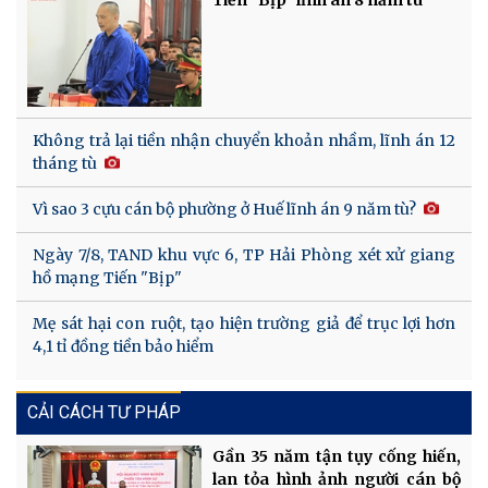
Tiến "Bịp" lĩnh án 8 năm tù
Không trả lại tiền nhận chuyển khoản nhầm, lĩnh án 12
tháng tù
Vì sao 3 cựu cán bộ phường ở Huế lĩnh án 9 năm tù?
Ngày 7/8, TAND khu vực 6, TP Hải Phòng xét xử giang
hồ mạng Tiến "Bịp"
Mẹ sát hại con ruột, tạo hiện trường giả để trục lợi hơn
4,1 tỉ đồng tiền bảo hiểm
CẢI CÁCH TƯ PHÁP
Gần 35 năm tận tụy cống hiến,
lan tỏa hình ảnh người cán bộ