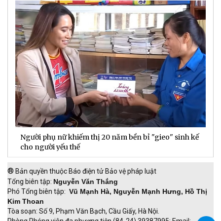
ế
Doanh thu hoạt động DNSE tăng gần 60% trong 6
Đ
tháng đầu năm
đ
®
Bản quyền thuộc Báo điện tử Bảo vệ pháp luật
Tổng biên tập:
Nguyễn Văn Thắng
Phó Tổng biên tập:
Vũ Mạnh Hà, Nguyễn Mạnh Hưng, Hồ Thị
Kim Thoan
Tòa soạn: Số 9, Phạm Văn Bạch, Cầu Giấy, Hà Nội.