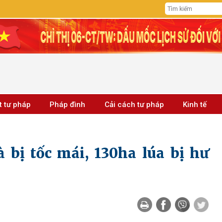
t tư pháp
Pháp đình
Cải cách tư pháp
Kinh tế
 bị tốc mái, 130ha lúa bị hư