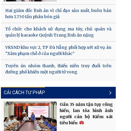
Hai giám đốc lĩnh án vì chỉ đạo sản xuất, buôn bán
hơn 1.750 tấn phân bón giả
Tổ chức cho khách sử dụng ma túy, chủ quán và
quản lý karaoke Quỳnh Trang lĩnh án nặng
VKSND khu vực 2, TP Đà Nẵng phối hợp xét xử vụ án
“Xâm phạm chỗ ở của người khác”
Tuyên án nhóm thanh, thiếu niên truy đuổi trên
đường phố khiến một người tử vong
CẢI CÁCH TƯ PHÁP
Gần 35 năm tận tụy cống
hiến, lan tỏa hình ảnh
người cán bộ Kiểm sát
tiêu biểu