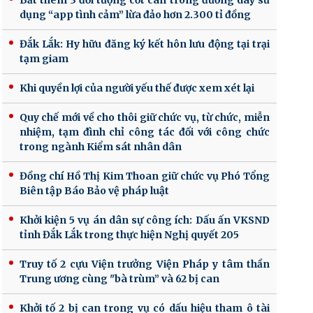
Bắt thêm 3 đối tượng cốt cán trong đường dây sử
dụng “app tình cảm” lừa đảo hơn 2.300 tỉ đồng
Đắk Lắk: Hy hữu đăng ký kết hôn lưu động tại trại
tạm giam
Khi quyền lợi của người yếu thế được xem xét lại
Quy chế mới về cho thôi giữ chức vụ, từ chức, miễn
nhiệm, tạm đình chỉ công tác đối với công chức
trong ngành Kiểm sát nhân dân
Đồng chí Hồ Thị Kim Thoan giữ chức vụ Phó Tổng
Biên tập Báo Bảo vệ pháp luật
Khởi kiện 5 vụ án dân sự công ích: Dấu ấn VKSND
tỉnh Đắk Lắk trong thực hiện Nghị quyết 205
Truy tố 2 cựu Viện trưởng Viện Pháp y tâm thần
Trung ương cùng "bà trùm” và 62 bị can
Khởi tố 2 bị can trong vụ có dấu hiệu tham ô tài