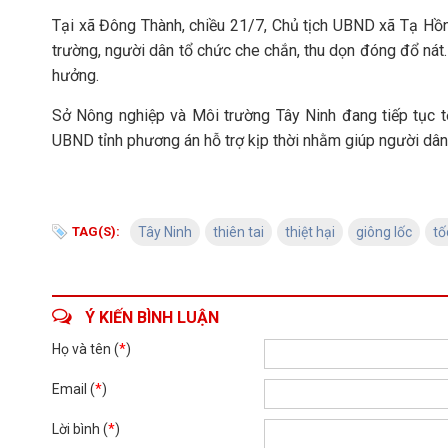
Tại xã Đông Thành, chiều 21/7, Chủ tịch UBND xã Tạ Hồ
trường, người dân tổ chức che chắn, thu dọn đóng đổ nát.
hưởng.
Sở Nông nghiệp và Môi trường Tây Ninh đang tiếp tục tổ
UBND tỉnh phương án hỗ trợ kịp thời nhằm giúp người dân
TAG(S):
Tây Ninh
thiên tai
thiệt hại
giông lốc
tố
Ý KIẾN BÌNH LUẬN
Họ và tên (
*
)
Email (
*
)
Lời bình (
*
)