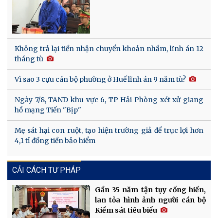
Không trả lại tiền nhận chuyển khoản nhầm, lĩnh án 12
tháng tù
Vì sao 3 cựu cán bộ phường ở Huế lĩnh án 9 năm tù?
Ngày 7/8, TAND khu vực 6, TP Hải Phòng xét xử giang
hồ mạng Tiến "Bịp"
Mẹ sát hại con ruột, tạo hiện trường giả để trục lợi hơn
4,1 tỉ đồng tiền bảo hiểm
CẢI CÁCH TƯ PHÁP
Gần 35 năm tận tụy cống hiến,
lan tỏa hình ảnh người cán bộ
Kiểm sát tiêu biểu