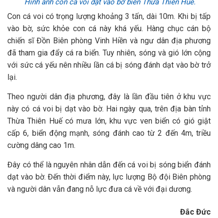
Hình ảnh con cá voi dạt vào bờ biển Thừa Thiên Huế.
Con cá voi có trọng lượng khoảng 3 tấn, dài 10m. Khi bị tấp
vào bờ, sức khỏe con cá này khá yếu. Hàng chục cán bộ
chiến sĩ Đồn Biên phòng Vinh Hiền và ngư dân địa phương
đã tham gia đẩy cá ra biển. Tuy nhiên, sóng và gió lớn cộng
với sức cá yếu nên nhiều lần cá bị sóng đánh dạt vào bờ trở
lại.
Theo người dân địa phương, đây là lần đầu tiên ở khu vực
này có cá voi bị dạt vào bờ. Hai ngày qua, trên địa bàn tỉnh
Thừa Thiên Huế có mưa lớn, khu vực ven biển có gió giật
cấp 6, biển động mạnh, sóng đánh cao từ 2 đến 4m, triều
cường dâng cao 1m.
Đây có thể là nguyên nhân dẫn đến cá voi bị sóng biển đánh
dạt vào bờ. Đến thời điểm này, lực lượng Bộ đội Biên phòng
và người dân vẫn đang nỗ lực đưa cá về với đại dương.
Đắc Đức