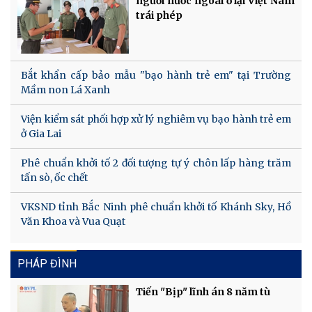
người nước ngoài ở lại Việt Nam
trái phép
Bắt khẩn cấp bảo mẫu "bạo hành trẻ em" tại Trường
Mầm non Lá Xanh
Viện kiểm sát phối hợp xử lý nghiêm vụ bạo hành trẻ em
ở Gia Lai
Phê chuẩn khởi tố 2 đối tượng tự ý chôn lấp hàng trăm
tấn sò, ốc chết
VKSND tỉnh Bắc Ninh phê chuẩn khởi tố Khánh Sky, Hồ
Văn Khoa và Vua Quạt
PHÁP ĐÌNH
Tiến "Bịp" lĩnh án 8 năm tù