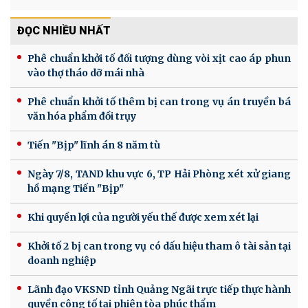
ĐỌC NHIỀU NHẤT
Phê chuẩn khởi tố đối tượng dùng vòi xịt cao áp phun
vào thợ tháo dỡ mái nhà
Phê chuẩn khởi tố thêm bị can trong vụ án truyền bá
văn hóa phẩm đồi trụy
Tiến "Bịp" lĩnh án 8 năm tù
Ngày 7/8, TAND khu vực 6, TP Hải Phòng xét xử giang
hồ mạng Tiến "Bịp"
Khi quyền lợi của người yếu thế được xem xét lại
Khởi tố 2 bị can trong vụ có dấu hiệu tham ô tài sản tại
doanh nghiệp
Lãnh đạo VKSND tỉnh Quảng Ngãi trực tiếp thực hành
quyền công tố tại phiên tòa phúc thẩm