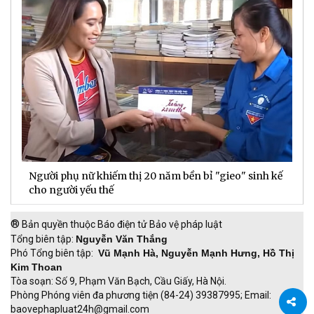
ế
Doanh thu hoạt động DNSE tăng gần 60% trong 6
Đ
tháng đầu năm
đ
®
Bản quyền thuộc Báo điện tử Bảo vệ pháp luật
Tổng biên tập:
Nguyễn Văn Thắng
Phó Tổng biên tập:
Vũ Mạnh Hà, Nguyễn Mạnh Hưng, Hồ Thị
Kim Thoan
Tòa soạn: Số 9, Phạm Văn Bạch, Cầu Giấy, Hà Nội.
Phòng Phóng viên đa phương tiện (84-24) 39387995; Email:
baovephapluat24h@gmail.com