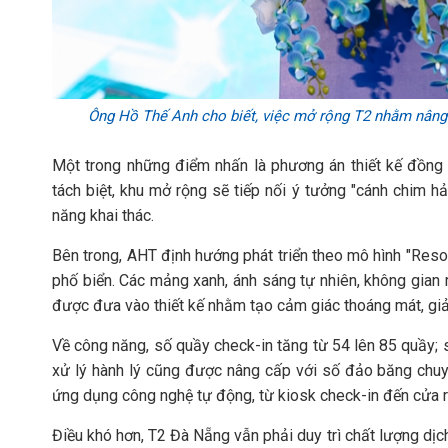
Ông Hồ Thế Anh cho biết, việc mở rộng T2 nhằm nâng 
Một trong những điểm nhấn là phương án thiết kế đồng bộ
tách biệt, khu mở rộng sẽ tiếp nối ý tưởng "cánh chim hả
năng khai thác.
Bên trong, AHT định hướng phát triển theo mô hình "Reso
phố biển. Các mảng xanh, ánh sáng tự nhiên, không gian
được đưa vào thiết kế nhằm tạo cảm giác thoáng mát, gi
Về công năng, số quầy check-in tăng từ 54 lên 85 quầy; 
xử lý hành lý cũng được nâng cấp với số đảo băng chuyền
ứng dụng công nghệ tự động, từ kiosk check-in đến cửa r
Điều khó hơn, T2 Đà Nẵng vẫn phải duy trì chất lượng dịch