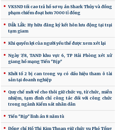
VKSND tối cao trả hồ sơ vụ án Shark Thủy và đồng
phạm chiếm đoạt hơn 7000 tỉ đồng
Đắk Lắk: Hy hữu đăng ký kết hôn lưu động tại trại
tạm giam
Khi quyền lợi của người yếu thế được xem xét lại
Ngày 7/8, TAND khu vực 6, TP Hải Phòng xét xử
giang hồ mạng Tiến "Bịp"
Khởi tố 2 bị can trong vụ có dấu hiệu tham ô tài
sản tại doanh nghiệp
Quy chế mới về cho thôi giữ chức vụ, từ chức, miễn
nhiệm, tạm đình chỉ công tác đối với công chức
trong ngành Kiểm sát nhân dân
Tiến "Bịp" lĩnh án 8 năm tù
Đồng chí Hồ Thị Kim Thoan giữ chức vụ Phó Tổng