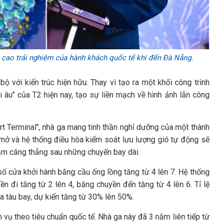
cao trải nghiệm của hành khách quốc tế khi đến Đà Nẵng.
 với kiến trúc hiện hữu. Thay vì tạo ra một khối công trình
i âu" của T2 hiện nay, tạo sự liền mạch về hình ảnh lẫn công
rt Terminal", nhà ga mang tinh thần nghỉ dưỡng của một thành
 mở và hệ thống điều hòa kiểm soát lưu lượng gió tự động sẽ
ảm căng thẳng sau những chuyến bay dài.
số cửa khởi hành bằng cầu ống lồng tăng từ 4 lên 7. Hệ thống
 đi tăng từ 2 lên 4, băng chuyền đến tăng từ 4 lên 6. Tỉ lệ
a tàu bay, dự kiến tăng từ 30% lên 50%.
 vụ theo tiêu chuẩn quốc tế. Nhà ga này đã 3 năm liên tiếp từ