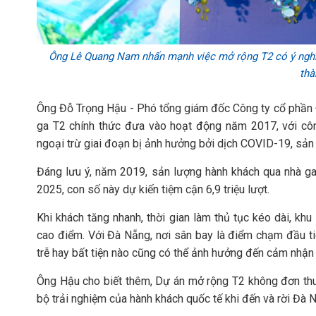
Ông Lê Quang Nam nhấn mạnh việc mở rộng T2 có ý nghĩa 
thà
Ông Đỗ Trọng Hậu - Phó tổng giám đốc Công ty cổ phần Đ
ga T2 chính thức đưa vào hoạt động năm 2017, với công
ngoại trừ giai đoạn bị ảnh hưởng bởi dịch COVID-19, sản
Đáng lưu ý, năm 2019, sản lượng hành khách qua nhà ga 
2025, con số này dự kiến tiệm cận 6,9 triệu lượt.
Khi khách tăng nhanh, thời gian làm thủ tục kéo dài, kh
cao điểm. Với Đà Nẵng, nơi sân bay là điểm chạm đầu ti
trễ hay bất tiện nào cũng có thể ảnh hưởng đến cảm nhận 
Ông Hậu cho biết thêm, Dự án mở rộng T2 không đơn thuần 
bộ trải nghiệm của hành khách quốc tế khi đến và rời Đà 