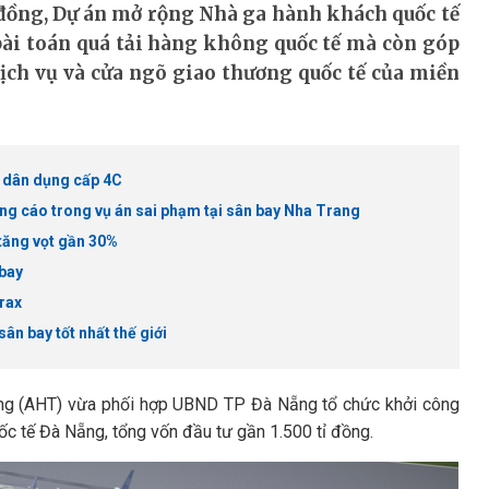
ỉ đồng, Dự án mở rộng Nhà ga hành khách quốc tế
bài toán quá tải hàng không quốc tế mà còn góp
dịch vụ và cửa ngõ giao thương quốc tế của miền
 dân dụng cấp 4C
áng cáo trong vụ án sai phạm tại sân bay Nha Trang
 tăng vọt gần 30%
 bay
rax
ân bay tốt nhất thế giới
ẵng (AHT) vừa phối hợp UBND TP Đà Nẵng tổ chức khởi công
c tế Đà Nẵng, tổng vốn đầu tư gần 1.500 tỉ đồng.