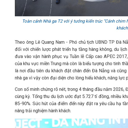
Toàn cảnh Nhà ga T2 với ý tưởng kiến trúc “Cánh chim h
khách
Theo ông Lê Quang Nam - Phó chủ tịch UBND TP Đà Nẵng 
đối với chiến lược phát triển hạ tầng hàng không, du lị
đưa vào vận hành phục vụ Tuần lễ Cấp cao APEC 2017, 
của khu vực miền Trung mà còn là biểu tượng cho tinh thầ
là nơi đầu tiên du khách đặt chân đến Đà Nẵng và cũng là
nhà ga vì vậy còn đại diện cho lòng hiếu khách, năng lực 
Con số minh chứng rõ nét, trong 4 tháng đầu năm 2026, Đ
cùng kỳ. Tổng thu du lịch ước đạt 5.727 tỉ đồng, nhiều 
85-90%. Sức hút của điểm đến này đặt ra yêu cầu hạ tầ
nâng trải nghiệm hành khách.