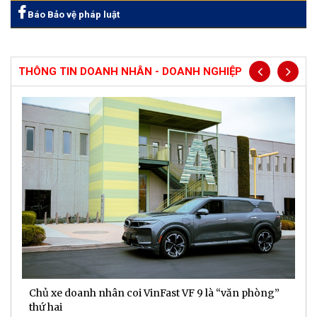
Báo Bảo vệ pháp luật
THÔNG TIN DOANH NHÂN - DOANH NGHIỆP
Chủ xe doanh nhân coi VinFast VF 9 là “văn phòng”
T
thứ hai
t