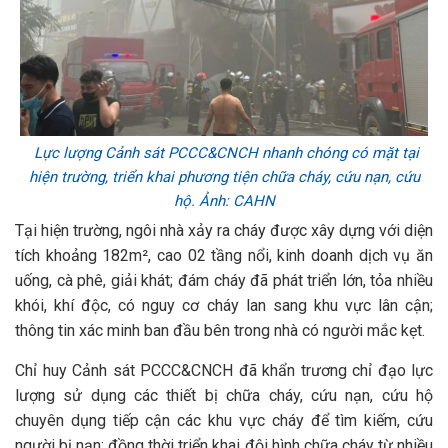
Lực lượng Cảnh sát PCCC&CNCH nhanh chóng có mặt tại
hiện trường, triển khai phương tiện chữa cháy, cứu nạn, cứu
hộ.
Ảnh: CAHN
Tại hiện trường, ngôi nhà xảy ra cháy được xây dựng với diện
tích khoảng 182m², cao 02 tầng nổi, kinh doanh dịch vụ ăn
uống, cà phê, giải khát; đám cháy đã phát triển lớn, tỏa nhiều
khói, khí độc, có nguy cơ cháy lan sang khu vực lân cận;
thông tin xác minh ban đầu bên trong nhà có người mắc kẹt.
Chỉ huy Cảnh sát PCCC&CNCH đã khẩn trương chỉ đạo lực
lượng sử dụng các thiết bị chữa cháy, cứu nạn, cứu hộ
chuyên dụng tiếp cận các khu vực cháy để tìm kiếm, cứu
người bị nạn; đồng thời triển khai đội hình chữa cháy từ nhiều