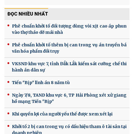
ĐỌC NHIỀU NHẤT
Phê chuẩn khởi tố đối tượng dùng vòi xịt cao áp phun
vào thợ tháo dỡ mái nhà
Phê chuẩn khởi tố thêm bị can trong vụ án truyền bá
văn hóa phẩm đồi trụy
VKSND khu vực 7, tỉnh Đắk Lắk kiểm sát cưỡng chế thi
hành án dân sự
Tiến "Bịp" lĩnh án 8 năm tù
Ngày 7/8, TAND khu vực 6, TP Hải Phòng xét xử giang
hồ mạng Tiến "Bịp"
Khi quyền lợi của người yếu thế được xem xét lại
Khởi tố 2 bị can trong vụ có dấu hiệu tham ô tài sản tại
doanh nghiệp