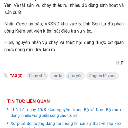
Yên. Về tài sản, vụ cháy thiêu rụi nhiều đồ dùng sinh hoạt và
sản xuất.
Nhận được tin báo, VKSND khu vực 5, tỉnh Sơn La đã phân
công Kiểm sát viên kiểm sát điều tra vụ việc.
Hiện, nguyên nhân vụ cháy và thiệt hại đang được cơ quan
chức năng điều tra, làm rõ.
H.P
TAG(S):
Cháy nhà
sơn la
phù yên
2 người tử vong
TIN TỨC LIÊN QUAN
Thời tiết ngày 10/8: Cao nguyên Trung Bộ và Nam Bộ mưa
dông, nhiều vùng biển sóng cao tới 5m
Xử phạt đối tượng đăng tải thông tin sai sự thật về sắp xếp