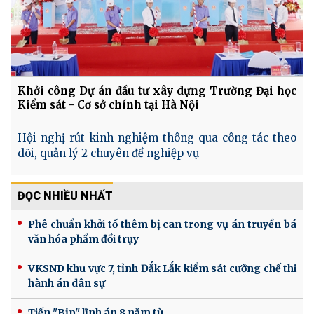
Khởi công Dự án đầu tư xây dựng Trường Đại học
Kiểm sát - Cơ sở chính tại Hà Nội
Hội nghị rút kinh nghiệm thông qua công tác theo
dõi, quản lý 2 chuyên đề nghiệp vụ
ĐỌC NHIỀU NHẤT
Phê chuẩn khởi tố thêm bị can trong vụ án truyền bá
văn hóa phẩm đồi trụy
VKSND khu vực 7, tỉnh Đắk Lắk kiểm sát cưỡng chế thi
hành án dân sự
Tiến "Bịp" lĩnh án 8 năm tù