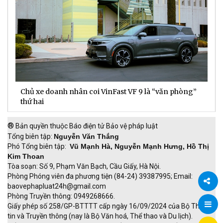
Chủ xe doanh nhân coi VinFast VF 9 là “văn phòng”
T
thứ hai
t
®
Bản quyền thuộc Báo điện tử Bảo vệ pháp luật
Tổng biên tập:
Nguyễn Văn Thắng
Phó Tổng biên tập:
Vũ Mạnh Hà, Nguyễn Mạnh Hưng, Hồ Thị
Kim Thoan
Tòa soạn: Số 9, Phạm Văn Bạch, Cầu Giấy, Hà Nội.
Phòng Phóng viên đa phương tiện (84-24) 39387995; Email:
baovephapluat24h@gmail.com
Phòng Truyền thông: 0949268666.
Chia
Giấy phép số 258/GP-BTTTT cấp ngày 16/09/2024 của Bộ Thông
tin và Truyền thông (nay là Bộ Văn hoá, Thể thao và Du lịch).
sẻ