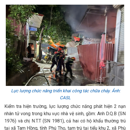
Lực lượng chức năng triển khai công tác chữa cháy. Ảnh:
CASL
Kiểm tra hiện trường, lực lượng chức năng phát hiện 2 nạn
nhân tử vong trong khu vực nhà vệ sinh, gồm: Anh D.Q.B (SN
1976) và chị N.T.T (SN 1981), cả hai có hộ khẩu thường trú
tại xã Tam Hồng, tỉnh Phú Thọ, tạm trú tại tiểu khu 2, xã Phù