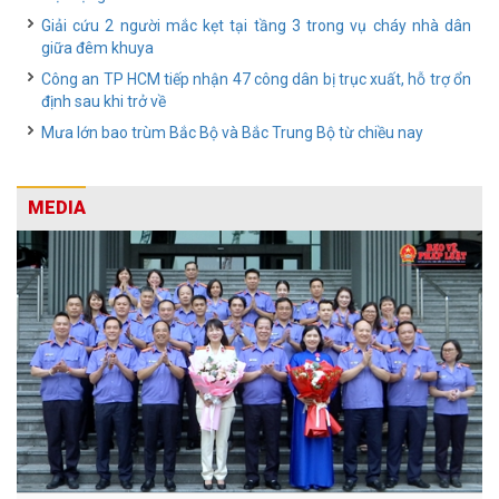
Giải cứu 2 người mắc kẹt tại tầng 3 trong vụ cháy nhà dân
giữa đêm khuya
Công an TP HCM tiếp nhận 47 công dân bị trục xuất, hỗ trợ ổn
định sau khi trở về
Mưa lớn bao trùm Bắc Bộ và Bắc Trung Bộ từ chiều nay
MEDIA