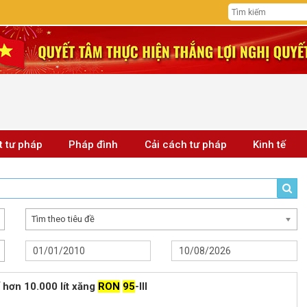
t tư pháp
Pháp đình
Cải cách tư pháp
Kinh tế
Tìm theo tiêu đề
ế hơn 10.000 lít xăng
RON
95
-III