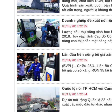
dung môi, chất kích RON, bột t
Quá trình sản xuất, buôn bán h
rất cẩn trọng, người lạ không th
Doanh nghiệp đề xuất nới rộ
03/05/2018 22:35
Lượng tiêu thụ xăng sinh học
2018. Tuy vậy, lãnh đạo Bộ C
nâng cao thị phần mặt hàng này
Lần đầu tiên công bố giá x
23/04/2018 22:05
(BVPL) - Chiều 23/4, Liên Bộ 
bố giá cơ sở xăng RON 95 kể từ
Quốc lộ nối TP HCM với Cam
03/11/2016 22:54
Dự án mở rộng Quốc lộ 22 nối
xuất các mức đầu tư khác nhau,