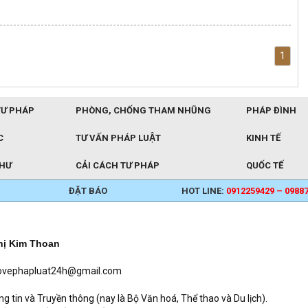
1
TƯ PHÁP
PHÒNG, CHỐNG THAM NHŨNG
PHÁP ĐÌNH
C
TƯ VẤN PHÁP LUẬT
KINH TẾ
THƯ
CẢI CÁCH TƯ PHÁP
QUỐC TẾ
ĐẶT BÁO
HOT LINE:
0912259429 – 0988
hị Kim Thoan
baovephapluat24h@gmail.com
in và Truyền thông (nay là Bộ Văn hoá, Thể thao và Du lịch).