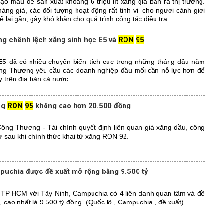
ạo màu để sản xuất khoảng 6 triệu lít xăng giả bán ra thị trường.
àng giả, các đối tượng hoạt động rất tinh vi, cho người cảnh giới
ể lại gần, gây khó khăn cho quá trình công tác điều tra.
ng chênh lệch xăng sinh học E5 và
RON
95
 E5 đã có nhiều chuyển biến tích cực trong những tháng đầu năm
ông Thương yêu cầu các doanh nghiệp đầu mối cần nỗ lực hơn để
 trên địa bàn cả nước.
ăng
RON
95
không cao hơn 20.500 đồng
Công Thương - Tài chính quyết định liên quan giá xăng dầu, công
 sau khi chính thức khai tử xăng RON 92.
puchia được đề xuất mở rộng bằng 9.500 tỷ
 TP HCM với Tây Ninh, Campuchia có 4 liên danh quan tâm và đề
 cao nhất là 9.500 tỷ đồng. (Quốc lộ , Campuchia , đề xuất)