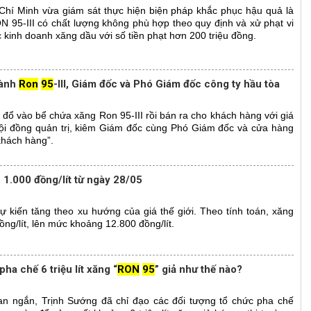
Chí Minh vừa giám sát thực hiện biện pháp khắc phục hậu quả là
ON 95-III có chất lượng không phù hợp theo quy định và xử phạt vi
 kinh doanh xăng dầu với số tiền phạt hơn 200 triệu đồng.
hành
Ron
95
-III, Giám đốc và Phó Giám đốc công ty hầu tòa
ổ vào bể chứa xăng Ron 95-III rồi bán ra cho khách hàng với giá
Hội đồng quản trị, kiêm Giám đốc cùng Phó Giám đốc và cửa hàng
khách hàng”.
 1.000 đồng/lít từ ngày 28/05
ự kiến tăng theo xu hướng của giá thế giới. Theo tính toán, xăng
ng/lít, lên mức khoảng 12.800 đồng/lít.
ha chế 6 triệu lít xăng “
RON
95
” giả như thế nào?
ian ngắn, Trịnh Sướng đã chỉ đạo các đối tượng tổ chức pha chế