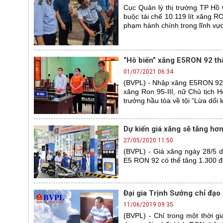
Cục Quản lý thị trường TP Hồ 
buộc tái chế 10.119 lít xăng R
phạm hành chính trong lĩnh vực
“Hô biến” xăng E5RON 92 t
01/07/2021 06:34
(BVPL) - Nhập xăng E5RON 92 đ
xăng Ron 95-III, nữ Chủ tịch 
trưởng hầu tòa về tội “Lừa dối 
Dự kiến giá xăng sẽ tăng hơn
27/05/2020 11:50
(BVPL) - Giá xăng ngày 28/5 d
E5 RON 92 có thể tăng 1.300 đồ
Đại gia Trịnh Sướng chỉ đạo p
11/06/2019 09:35
(BVPL) - Chỉ trong một thời g