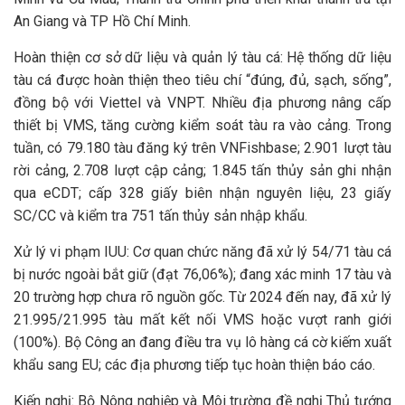
An Giang và TP Hồ Chí Minh.
Hoàn thiện cơ sở dữ liệu và quản lý tàu cá: Hệ thống dữ liệu
tàu cá được hoàn thiện theo tiêu chí “đúng, đủ, sạch, sống”,
đồng bộ với Viettel và VNPT. Nhiều địa phương nâng cấp
thiết bị VMS, tăng cường kiểm soát tàu ra vào cảng. Trong
tuần, có 79.180 tàu đăng ký trên VNFishbase; 2.901 lượt tàu
rời cảng, 2.708 lượt cập cảng; 1.845 tấn thủy sản ghi nhận
qua eCDT; cấp 328 giấy biên nhận nguyên liệu, 23 giấy
SC/CC và kiểm tra 751 tấn thủy sản nhập khẩu.
Xử lý vi phạm IUU: Cơ quan chức năng đã xử lý 54/71 tàu cá
bị nước ngoài bắt giữ (đạt 76,06%); đang xác minh 17 tàu và
20 trường hợp chưa rõ nguồn gốc. Từ 2024 đến nay, đã xử lý
21.995/21.995 tàu mất kết nối VMS hoặc vượt ranh giới
(100%). Bộ Công an đang điều tra vụ lô hàng cá cờ kiếm xuất
khẩu sang EU; các địa phương tiếp tục hoàn thiện báo cáo.
Kiến nghị: Bộ Nông nghiệp và Môi trường đề nghị Thủ tướng