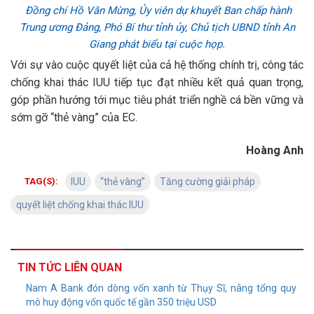
Đồng chí Hồ Văn Mừng, Ủy viên dự khuyết Ban chấp hành
Trung ương Đảng, Phó Bí thư tỉnh ủy, Chủ tịch UBND tỉnh An
Giang phát biểu tại cuộc họp.
Với sự vào cuộc quyết liệt của cả hệ thống chính trị, công tác
chống khai thác IUU tiếp tục đạt nhiều kết quả quan trọng,
góp phần hướng tới mục tiêu phát triển nghề cá bền vững và
sớm gỡ “thẻ vàng” của EC.
Hoàng Anh
TAG(S):
IUU
“thẻ vàng”
Tăng cường giải pháp
quyết liệt chống khai thác IUU
TIN TỨC LIÊN QUAN
Nam A Bank đón dòng vốn xanh từ Thụy Sĩ, nâng tổng quy
mô huy động vốn quốc tế gần 350 triệu USD