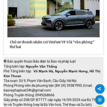
Chủ xe doanh nhân coi VinFast VF 9 là “văn phòng”
T
thứ hai
t
®
Bản quyền thuộc Báo điện tử Bảo vệ pháp luật
Tổng biên tập:
Nguyễn Văn Thắng
Phó Tổng biên tập:
Vũ Mạnh Hà, Nguyễn Mạnh Hưng, Hồ Thị
Kim Thoan
Tòa soạn: Số 9, Phạm Văn Bạch, Cầu Giấy, Hà Nội.
Phòng Phóng viên đa phương tiện (84-24) 39387995; Email:
baovephapluat24h@gmail.com
Phòng Truyền thông: 0949268666.
Chia
Giấy phép số 258/GP-BTTTT cấp ngày 16/09/2024 của Bộ Thông
tin và Truyền thông (nay là Bộ Văn hoá, Thể thao và Du lịch).