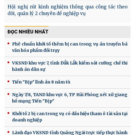
Hội nghị rút kinh nghiệm thông qua công tác theo
dõi, quản lý 2 chuyên đề nghiệp vụ
ĐỌC NHIỀU NHẤT
Phê chuẩn khởi tố thêm bị can trong vụ án truyền bá
văn hóa phẩm đồi trụy
VKSND khu vực 7, tỉnh Đắk Lắk kiểm sát cưỡng chế thi
hành án dân sự
Tiến "Bịp" lĩnh án 8 năm tù
Ngày 7/8, TAND khu vực 6, TP Hải Phòng xét xử giang
hồ mạng Tiến "Bịp"
Khởi tố 2 bị can trong vụ có dấu hiệu tham ô tài sản tại
doanh nghiệp
Lãnh đạo VKSND tỉnh Quảng Ngãi trực tiếp thực hành