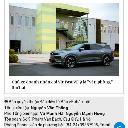
Chủ xe doanh nhân coi VinFast VF 9 là “văn phòng”
T
thứ hai
t
®
Bản quyền thuộc Báo điện tử Bảo vệ pháp luật
Tổng biên tập:
Nguyễn Văn Thắng
Phó Tổng biên tập:
Vũ Mạnh Hà, Nguyễn Mạnh Hưng
Tòa soạn: Số 9, Phạm Văn Bạch, Cầu Giấy, Hà Nội.
Phòng Phóng viên đa phương tiện (84-24) 39387995; Email: