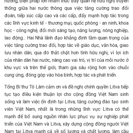
hướng, biện pháp lớn nhằm thúc đẩy quan hệ hữu nghị truyền
thống giữa hai nước thông qua việc tăng cường trao đổi
đoàn, tiếp xúc cấp cao và các cấp, đẩy mạnh hợp tác trong
các lĩnh vực kinh tế - thương mại, quốc phòng - an ninh, khoa
học - công nghệ, đổi mới sáng tạo, năng lượng, nông nghiệp,
lao động... Hai Nhà lãnh đạo khẳng định tầm quan trọng của
việc tăng cường trao đổi, hợp tác về giáo dục, văn hóa, giao
lưu nhân dân, qua đó thắt chặt hơn tình hữu nghị, vì lợi ích
của nhân dân hai nước, nâng cao vai trò, vị trí của mỗi nước ở
khu vực và trên thế giới, tham gia sâu rộng hơn vào chuỗi
cung ứng, đóng góp vào hòa bình, hợp tác và phát triển.
Tổng Bí thư Tô Lâm cảm ơn và đề nghị chính quyền Litva tiếp
tục tạo điều kiện thuận lợi cho cộng đồng Việt Nam sinh
sống và làm việc ổn định tại Litva; tăng cường đào tạo sinh
viên Việt Nam, nhất là trong những lĩnh vực Litva có thế
mạnh để bổ sung nguồn nhân lực phục vụ sự nghiệp phát
triển của Việt Nam và Litva, xây dựng cộng đồng người Việt
Nam tại Litva mạnh cả về số lượng và chất lượng, làm cầu