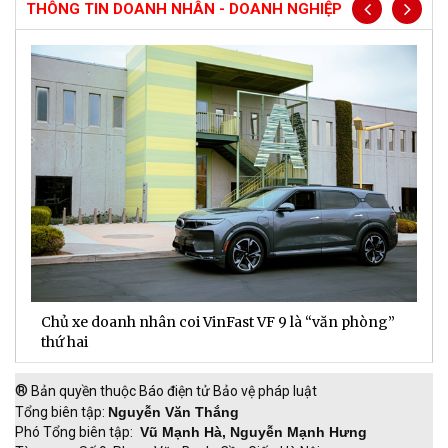
THÔNG TIN DOANH NHÂN - DOANH NGHIỆP
Chủ xe doanh nhân coi VinFast VF 9 là “văn phòng”
T
thứ hai
t
®
Bản quyền thuộc Báo điện tử Bảo vệ pháp luật
Tổng biên tập:
Nguyễn Văn Thắng
Phó Tổng biên tập:
Vũ Mạnh Hà, Nguyễn Mạnh Hưng