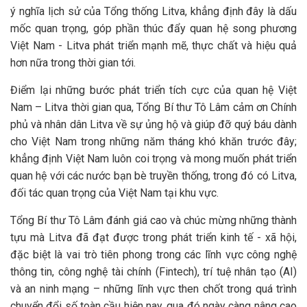
ý nghĩa lịch sử của Tổng thống Litva, khẳng định đây là dấu
mốc quan trọng, góp phần thúc đẩy quan hệ song phương
Việt Nam - Litva phát triển mạnh mẽ, thực chất và hiệu quả
hơn nữa trong thời gian tới.
Điểm lại những bước phát triển tích cực của quan hệ Việt
Nam – Litva thời gian qua, Tổng Bí thư Tô Lâm cảm ơn Chính
phủ và nhân dân Litva về sự ủng hộ và giúp đỡ quý báu dành
cho Việt Nam trong những năm tháng khó khăn trước đây;
khẳng định Việt Nam luôn coi trọng và mong muốn phát triển
quan hệ với các nước bạn bè truyền thống, trong đó có Litva,
đối tác quan trọng của Việt Nam tại khu vực.
Tổng Bí thư Tô Lâm đánh giá cao và chúc mừng những thành
tựu mà Litva đã đạt được trong phát triển kinh tế - xã hội,
đặc biệt là vai trò tiên phong trong các lĩnh vực công nghệ
thông tin, công nghệ tài chính (Fintech), trí tuệ nhân tạo (AI)
và an ninh mạng – những lĩnh vực then chốt trong quá trình
chuyển đổi số toàn cầu hiện nay, qua đó ngày càng nâng cao