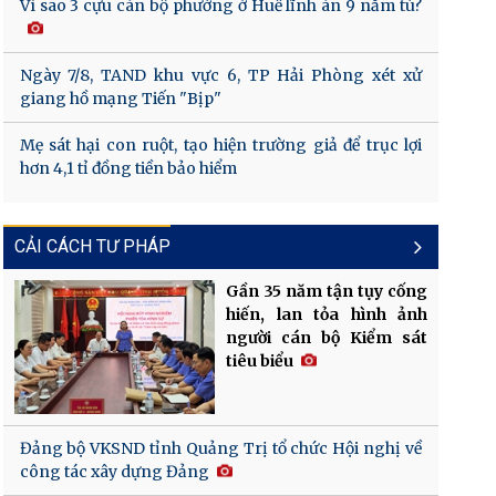
Vì sao 3 cựu cán bộ phường ở Huế lĩnh án 9 năm tù?
Ngày 7/8, TAND khu vực 6, TP Hải Phòng xét xử
giang hồ mạng Tiến "Bịp"
Mẹ sát hại con ruột, tạo hiện trường giả để trục lợi
hơn 4,1 tỉ đồng tiền bảo hiểm
CẢI CÁCH TƯ PHÁP
Gần 35 năm tận tụy cống
hiến, lan tỏa hình ảnh
người cán bộ Kiểm sát
tiêu biểu
Đảng bộ VKSND tỉnh Quảng Trị tổ chức Hội nghị về
công tác xây dựng Đảng