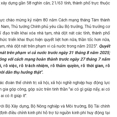
xây dựng gần 58 nghìn căn; 21/63 tỉnh, thành phố trực thuộc
t thực chào mừng kỷ niệm 80 năm Cách mạng tháng Tám thành
 Nam, Thủ tướng Chính phủ yêu cầu Bộ trưởng, Thủ trưởng cơ
đạo triển khai xóa nhà tạm, nhà dột nát các tỉnh, thành phố
hức triển khai thực hiện quyết liệt hơn nữa, thần tốc hơn nữa,
tạm, nhà dột nát trên phạm vi cả nước trong năm 2025".
Quyết
nát trên phạm vi cả nước trước ngày 31 tháng 8 năm 2025;
ó công với cách mạng hoàn thành trước ngày 27 tháng 7 năm
i, rõ việc, rõ trách nhiệm, rõ thẩm quyền, rõ thời gian, rõ
gười dân thụ hưởng thật".
 đoàn thể chính trị xã hội, xã hội nghề nghiệp huy động lực
 gia góp công, góp sức trên tinh thần "ai có gì giúp nấy, ai có
i có ít giúp ít".
 với Bộ Xây dựng, Bộ Nông nghiệp và Môi trường, Bộ Tài chính
nh điều chỉnh kinh phí hỗ trợ từ nguồn kinh phí huy động tại