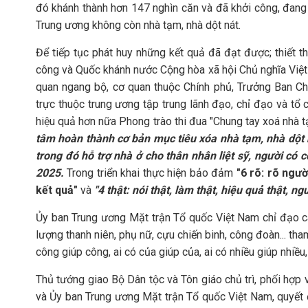
đó khánh thành hơn 147 nghìn căn và đã khởi công, đang 
Trung ương không còn nhà tạm, nhà dột nát.
Để tiếp tục phát huy những kết quả đã đạt được; thiế
công và Quốc khánh nước Cộng hòa xã hội Chủ nghĩa Việt
quan ngang bộ, cơ quan thuộc Chính phủ, Trưởng Ban Chỉ 
trực thuộc trung ương tập trung lãnh đạo, chỉ đạo và tổ c
hiệu quả hơn nữa Phong trào thi đua "Chung tay xoá nhà 
tâm hoàn thành cơ bản mục tiêu xóa nhà tạm, nhà dột 
trong đó hỗ trợ nhà ở cho thân nhân liệt sỹ, người c
2025.
Trong triển khai thực hiện bảo đảm
"6 rõ: rõ ngườ
kết quả"
và
"4 thật
: nói thật, làm thật, hiệu quả thật, n
Ủy ban Trung ương Mặt trận Tổ quốc Việt Nam chỉ đạo các
lượng thanh niên, phụ nữ, cựu chiến binh, công đoàn... tham
công giúp công, ai có của giúp của, ai có nhiều giúp nhiều, a
Thủ tướng giao Bộ Dân tộc và Tôn giáo chủ trì, phối hợp
và Ủy ban Trung ương Mặt trận Tổ quốc Việt Nam, quyết đị