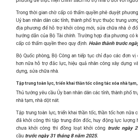
phương để thực hiện chính sách hỗ trợ nhà ở đối với người
Trong thời gian chờ cấp có thẩm quyền phê duyệt phươn
Uỷ ban nhân dân các tỉnh, thành phố trực thuộc trung ươn
địa phương để hỗ trợ khởi công mới, sửa chữa nhà ở đối
hướng dẫn của Bộ Tài chính. Trường hợp địa phương có k
cấp có thẩm quyền theo quy định.
Hoàn thành trước ngà
Bộ Quốc phòng, Bộ Công an tiếp tục chỉ đạo các đơn vị q
hơn nữa hỗ trợ đắc lực, hiệu quả nhân công xây dựng và 
dựng, sửa chữa nhà.
Tập trung toàn lực, triển khai thần tốc công tác xóa nhà tạm,
Thủ tướng yêu cầu Ủy ban nhân dân các tỉnh, thành phố t
nhà tạm, nhà dột nát.
Tập trung toàn lực, triển khai thần tốc, thần tốc hơn nữa 
đã khởi công thì tập trung đôn đốc, huy động lực lượng h
chưa khởi công thì đồng loạt khởi công
trước ngày 
cầu
trước ngày 31 tháng 8 năm 2025
.