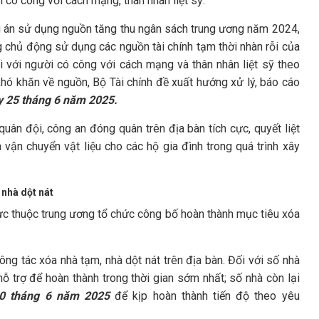
 có công với cách mạng, thân nhân liệt sỹ.
g án sử dụng nguồn tăng thu ngân sách trung ương năm 2024,
g chủ động sử dụng các nguồn tài chính tạm thời nhàn rỗi của
 với người có công với cách mạng và thân nhân liệt sỹ theo
hó khăn về nguồn, Bộ Tài chính đề xuất hướng xử lý, báo cáo
y 25 tháng 6 năm 2025.
uân đội, công an đóng quân trên địa bàn tích cực, quyết liệt
vận chuyển vật liệu cho các hộ gia đình trong quá trình xây
 nhà dột nát
rực thuộc trung ương tổ chức công bố hoàn thành mục tiêu xóa
công tác xóa nhà tạm, nhà dột nát trên địa bàn. Đối với số nhà
ỗ trợ để hoàn thành trong thời gian sớm nhất; số nhà còn lại
20 tháng 6 năm 2025
để kịp hoàn thành tiến độ theo yêu