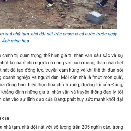
âm xoá nhà tạm, nhà dột nát trên phạm vi cả nước trước ngày
- Ảnh minh họa
chính trị quan trọng, thể hiện giá trị nhân văn sâu sắc và sự
hất là nhà ở cho người có công với cách mạng, thân nhân liệt
 nát đã tạo động lực, truyền cảm hứng và khí thế thi đua sôi
g doanh nghiệp và người dân. Mỗi căn nhà là "một món quà",
ghĩa đồng bào; hiện thực hóa chủ trương, đường lối của Đảng;
; khẳng định những giá trị nhân văn và truyền thống đạo lý tốt
ân dân vào sự lãnh đạo của Đảng; phát huy sức mạnh khối đại
n căn
a nhà tạm, nhà dột nát với số lượng trên 205 nghìn căn, trong