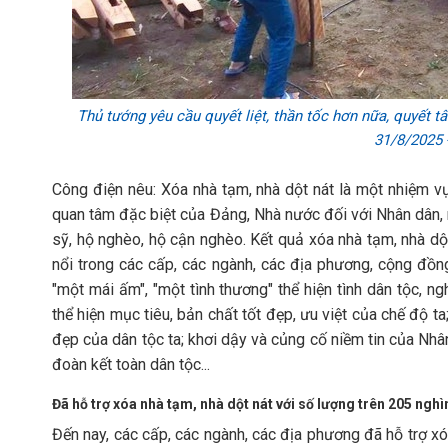
Thủ tướng yêu cầu quyết liệt, thần tốc hơn nữa, quyết t
31/8/2025 
Công điện nêu: Xóa nhà tạm, nhà dột nát là một nhiệm vụ 
quan tâm đặc biệt của Đảng, Nhà nước đối với Nhân dân, n
sỹ, hộ nghèo, hộ cận nghèo. Kết quả xóa nhà tạm, nhà dột
nổi trong các cấp, các ngành, các địa phương, cộng đồn
"một mái ấm", "một tình thương" thể hiện tình dân tộc, n
thể hiện mục tiêu, bản chất tốt đẹp, ưu việt của chế độ ta
đẹp của dân tộc ta; khơi dậy và củng cố niềm tin của Nh
đoàn kết toàn dân tộc...
Đã hỗ trợ xóa nhà tạm, nhà dột nát với số lượng trên 205 nghì
Đến nay, các cấp, các ngành, các địa phương đã hỗ trợ xó