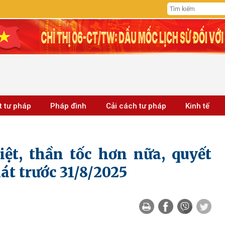
t tư pháp
Pháp đình
Cải cách tư pháp
Kinh tế
iệt, thần tốc hơn nữa, quyết
át trước 31/8/2025