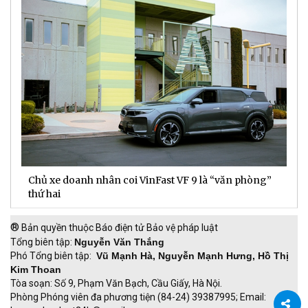
Chủ xe doanh nhân coi VinFast VF 9 là “văn phòng”
T
thứ hai
t
®
Bản quyền thuộc Báo điện tử Bảo vệ pháp luật
Tổng biên tập:
Nguyễn Văn Thắng
Phó Tổng biên tập:
Vũ Mạnh Hà, Nguyễn Mạnh Hưng, Hồ Thị
Kim Thoan
Tòa soạn: Số 9, Phạm Văn Bạch, Cầu Giấy, Hà Nội.
Phòng Phóng viên đa phương tiện (84-24) 39387995; Email: