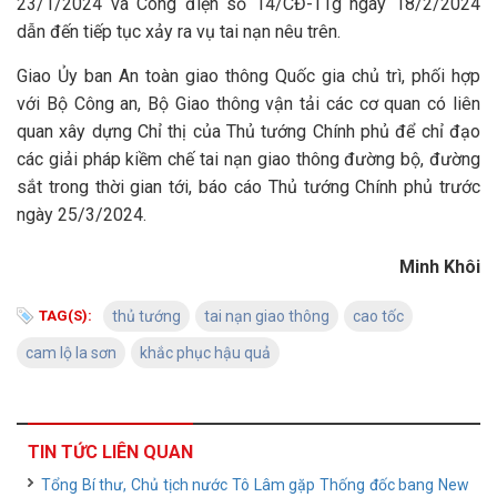
23/1/2024 và Công điện số 14/CĐ-TTg ngày 18/2/2024
dẫn đến tiếp tục xảy ra vụ tai nạn nêu trên.
Giao Ủy ban An toàn giao thông Quốc gia chủ trì, phối hợp
với Bộ Công an, Bộ Giao thông vận tải các cơ quan có liên
quan xây dựng Chỉ thị của Thủ tướng Chính phủ để chỉ đạo
các giải pháp kiềm chế tai nạn giao thông đường bộ, đường
sắt trong thời gian tới, báo cáo Thủ tướng Chính phủ trước
ngày 25/3/2024.
Minh Khôi
TAG(S):
thủ tướng
tai nạn giao thông
cao tốc
cam lộ la sơn
khắc phục hậu quả
TIN TỨC LIÊN QUAN
Tổng Bí thư, Chủ tịch nước Tô Lâm gặp Thống đốc bang New