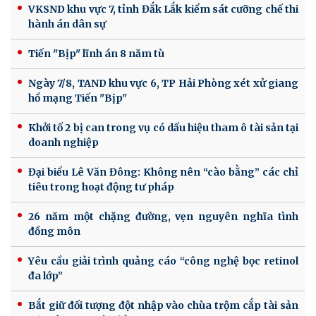
VKSND khu vực 7, tỉnh Đắk Lắk kiểm sát cưỡng chế thi
hành án dân sự
Tiến "Bịp" lĩnh án 8 năm tù
Ngày 7/8, TAND khu vực 6, TP Hải Phòng xét xử giang
hồ mạng Tiến "Bịp"
Khởi tố 2 bị can trong vụ có dấu hiệu tham ô tài sản tại
doanh nghiệp
Đại biểu Lê Văn Đông: Không nên “cào bằng” các chỉ
tiêu trong hoạt động tư pháp
26 năm một chặng đường, vẹn nguyên nghĩa tình
đồng môn
Yêu cầu giải trình quảng cáo “công nghệ bọc retinol
đa lớp”
Bắt giữ đối tượng đột nhập vào chùa trộm cắp tài sản