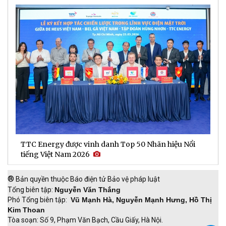
TTC Energy được vinh danh Top 50 Nhãn hiệu Nổi
N
tiếng Việt Nam 2026
c
®
Bản quyền thuộc Báo điện tử Bảo vệ pháp luật
Tổng biên tập:
Nguyễn Văn Thắng
Phó Tổng biên tập:
Vũ Mạnh Hà, Nguyễn Mạnh Hưng, Hồ Thị
Kim Thoan
Tòa soạn: Số 9, Phạm Văn Bạch, Cầu Giấy, Hà Nội.