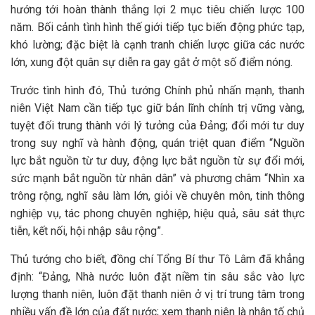
hướng tới hoàn thành thắng lợi 2 mục tiêu chiến lược 100
năm. Bối cảnh tình hình thế giới tiếp tục biến động phức tạp,
khó lường; đặc biệt là cạnh tranh chiến lược giữa các nước
lớn, xung đột quân sự diễn ra gay gắt ở một số điểm nóng.
Trước tình hình đó, Thủ tướng Chính phủ nhấn mạnh, thanh
niên Việt Nam cần tiếp tục giữ bản lĩnh chính trị vững vàng,
tuyệt đối trung thành với lý tưởng của Đảng; đổi mới tư duy
trong suy nghĩ và hành động, quán triệt quan điểm “Nguồn
lực bắt nguồn từ tư duy, động lực bắt nguồn từ sự đổi mới,
sức mạnh bắt nguồn từ nhân dân” và phương châm “Nhìn xa
trông rộng, nghĩ sâu làm lớn, giỏi về chuyên môn, tinh thông
nghiệp vụ, tác phong chuyên nghiệp, hiệu quả, sâu sát thực
tiễn, kết nối, hội nhập sâu rộng”.
Thủ tướng cho biết, đồng chí Tổng Bí thư Tô Lâm đã khẳng
định: “Đảng, Nhà nước luôn đặt niềm tin sâu sắc vào lực
lượng thanh niên, luôn đặt thanh niên ở vị trí trung tâm trong
nhiều vấn đề lớn của đất nước; xem thanh niên là nhân tố chủ