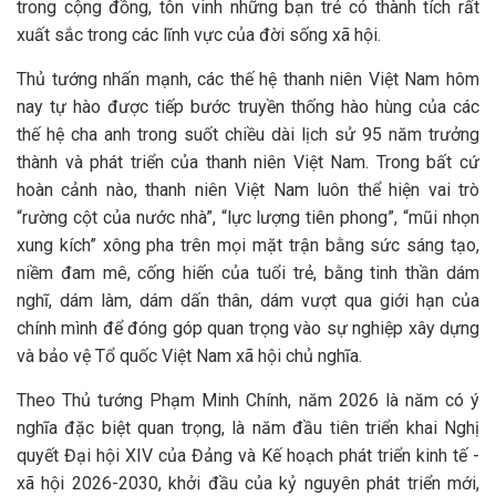
trong cộng đồng, tôn vinh những bạn trẻ có thành tích rất
xuất sắc trong các lĩnh vực của đời sống xã hội.
Thủ tướng nhấn mạnh, các thế hệ thanh niên Việt Nam hôm
nay tự hào được tiếp bước truyền thống hào hùng của các
thế hệ cha anh trong suốt chiều dài lịch sử 95 năm trưởng
thành và phát triển của thanh niên Việt Nam. Trong bất cứ
hoàn cảnh nào, thanh niên Việt Nam luôn thể hiện vai trò
“rường cột của nước nhà”, “lực lượng tiên phong”, “mũi nhọn
xung kích” xông pha trên mọi mặt trận bằng sức sáng tạo,
niềm đam mê, cống hiến của tuổi trẻ, bằng tinh thần dám
nghĩ, dám làm, dám dấn thân, dám vượt qua giới hạn của
chính mình để đóng góp quan trọng vào sự nghiệp xây dựng
và bảo vệ Tổ quốc Việt Nam xã hội chủ nghĩa.
Theo Thủ tướng Phạm Minh Chính, năm 2026 là năm có ý
nghĩa đặc biệt quan trọng, là năm đầu tiên triển khai Nghị
quyết Đại hội XIV của Đảng và Kế hoạch phát triển kinh tế -
xã hội 2026-2030, khởi đầu của kỷ nguyên phát triển mới,