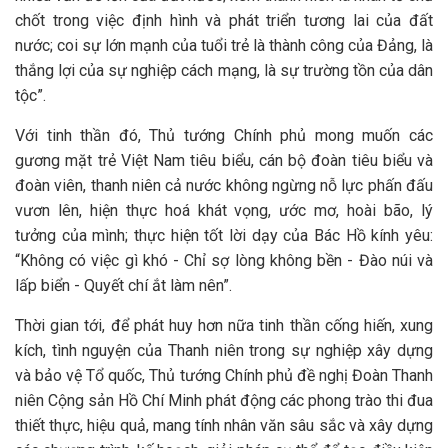
chốt trong việc định hình và phát triển tương lai của đất
nước; coi sự lớn mạnh của tuổi trẻ là thành công của Đảng, là
thắng lợi của sự nghiệp cách mạng, là sự trường tồn của dân
tộc”.
Với tinh thần đó, Thủ tướng Chính phủ mong muốn các
gương mặt trẻ Việt Nam tiêu biểu, cán bộ đoàn tiêu biểu và
đoàn viên, thanh niên cả nước không ngừng nỗ lực phấn đấu
vươn lên, hiện thực hoá khát vọng, ước mơ, hoài bão, lý
tưởng của mình; thực hiện tốt lời dạy của Bác Hồ kính yêu:
“Không có việc gì khó - Chỉ sợ lòng không bền - Đào núi và
lấp biển - Quyết chí ắt làm nên”.
Thời gian tới, để phát huy hơn nữa tinh thần cống hiến, xung
kích, tình nguyện của Thanh niên trong sự nghiệp xây dựng
và bảo vệ Tổ quốc, Thủ tướng Chính phủ đề nghị Đoàn Thanh
niên Cộng sản Hồ Chí Minh phát động các phong trào thi đua
thiết thực, hiệu quả, mang tính nhân văn sâu sắc và xây dựng