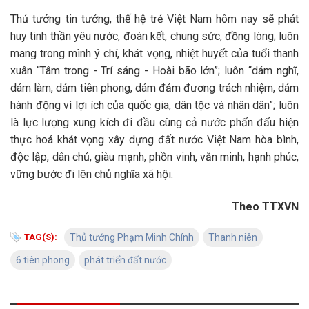
Thủ tướng tin tưởng, thế hệ trẻ Việt Nam hôm nay sẽ phát
huy tinh thần yêu nước, đoàn kết, chung sức, đồng lòng; luôn
mang trong mình ý chí, khát vọng, nhiệt huyết của tuổi thanh
xuân “Tâm trong - Trí sáng - Hoài bão lớn”; luôn “dám nghĩ,
dám làm, dám tiên phong, dám đảm đương trách nhiệm, dám
hành động vì lợi ích của quốc gia, dân tộc và nhân dân”; luôn
là lực lượng xung kích đi đầu cùng cả nước phấn đấu hiện
thực hoá khát vọng xây dựng đất nước Việt Nam hòa bình,
độc lập, dân chủ, giàu mạnh, phồn vinh, văn minh, hạnh phúc,
vững bước đi lên chủ nghĩa xã hội.
Theo TTXVN
TAG(S):
Thủ tướng Phạm Minh Chính
Thanh niên
6 tiên phong
phát triển đất nước