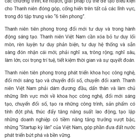
các chương trình, kế hoạch, giải pháp cụ thể để tạo điều kiện
cho Thanh niên đóng góp, cống hiến trên tất cả các lĩnh vực,
trong đó tập trung vào “6 tiên phong”.
Thanh niên tiên phong trong đổi mới tư duy và trong hành
động sáng tạo. Thanh niên Việt Nam cần xóa bỏ tư duy lối
mòn, rèn luyện tư duy phản biện, tư duy hệ thống và sẵn
sàng đón nhận cái mới; phải nghĩ xa, trông rộng; nghĩ sâu,
làm lớn; coi trọng trí tuệ, tiết kiệm thời gian và sự quyết đoán.
Thanh niên tiên phong trong phát triển khoa học công nghệ,
đổi mới sáng tạo và chuyển đổi số, chuyển đổi xanh. Thanh
niên Việt Nam phải dám đương đầu, dấn thân và làm chủ
những lĩnh vực mới về khoa học công nghệ, đổi mới sáng
tạo, chuyển đổi số, tạo ra những công trình, sản phẩm có
tính đột phá, thúc đẩy tăng năng suất lao động, tạo lập
những doanh nghiệp có tiềm năng tăng trưởng vượt bậc,
những “Startup kỳ lân” của Việt Nam, góp phần đưa đất nước
phát triển bứt phá và bền vững.