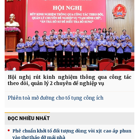
Hội nghị rút kinh nghiệm thông qua công tác
theo dõi, quản lý 2 chuyên đề nghiệp vụ
Phiên toà mở đường cho tố tụng công ích
ĐỌC NHIỀU NHẤT
Phê chuẩn khởi tố đối tượng dùng vòi xịt cao áp phun
vào thợ tháo dỡ mái nhà