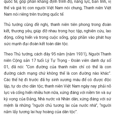
quốc tế; góp phần khẳng định trình độ, năng lực, bản lĩnh, vị
thế và giá trị con người Việt Nam nói chung, Thanh niên Việt
Nam nói riêng trên trường quốc tế.
Thủ tướng cũng đề nghị, thanh niên tiên phong trong đoàn
kết, thương yêu, giúp đỡ nhau trong học tập, nghiên cứu, lao
động, cống hiến và trong cuộc sống, góp phần vào phát huy
sức mạnh đại đoàn kết toàn dân tộc.
Theo Thủ tướng, cách đây 95 năm (năm 1931), Người Thanh
niên Cộng sản 17 tuổi Lý Tự Trọng - Đoàn viên danh dự số
01, đã nói: “Con đường của thanh niên chỉ có thể là con
đường cách mạng chứ không thể là con đường nào khác”.
Các thế hệ đi trước đã hy sinh xương máu để có được độc
lập, tự do cho dân tộc; thanh niên Việt Nam ngày nay phải nỗ
lực và cống hiến nhiều hơn nữa, xứng đáng với niềm tin và sự
kỳ vọng của Đảng, Nhà nước và Nhân dân; xứng đáng với sứ
mệnh là những “người chủ tương lai của nước nhà”, “người
nắm lấy tương lai huy hoàng của dân tộc”.