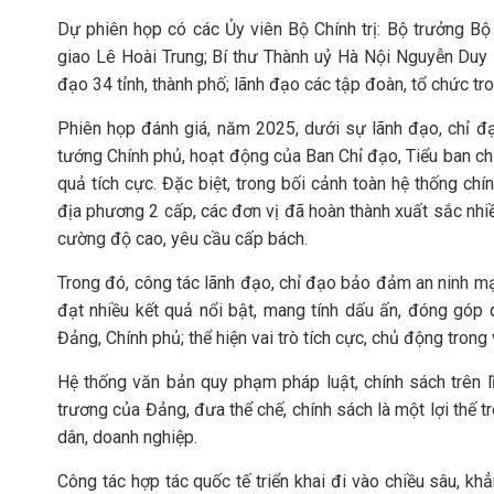
Dự phiên họp có các Ủy viên Bộ Chính trị: Bộ trưởng 
giao Lê Hoài Trung; Bí thư Thành uỷ Hà Nội Nguyễn Duy 
đạo 34 tỉnh, thành phố; lãnh đạo các tập đoàn, tổ chức t
Phiên họp đánh giá, năm 2025, dưới sự lãnh đạo, chỉ đạo
tướng Chính phủ, hoạt động của Ban Chỉ đạo, Tiểu ban chỉ
quả tích cực. Đặc biệt, trong bối cảnh toàn hệ thống chí
địa phương 2 cấp, các đơn vị đã hoàn thành xuất sắc nhiề
cường độ cao, yêu cầu cấp bách.
Trong đó, công tác lãnh đạo, chỉ đạo bảo đảm an ninh m
đạt nhiều kết quả nổi bật, mang tính dấu ấn, đóng góp q
Đảng, Chính phủ; thể hiện vai trò tích cực, chủ động trong 
Hệ thống văn bản quy phạm pháp luật, chính sách trên
trương của Đảng, đưa thể chế, chính sách là một lợi thế tr
dân, doanh nghiệp.
Công tác hợp tác quốc tế triển khai đi vào chiều sâu, k