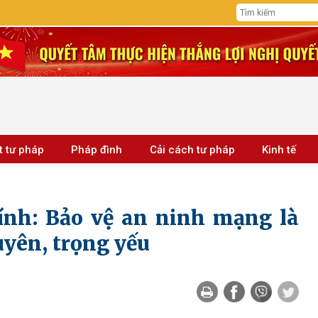
t tư pháp
Pháp đình
Cải cách tư pháp
Kinh tế
nh: Bảo vệ an ninh mạng là
uyên, trọng yếu