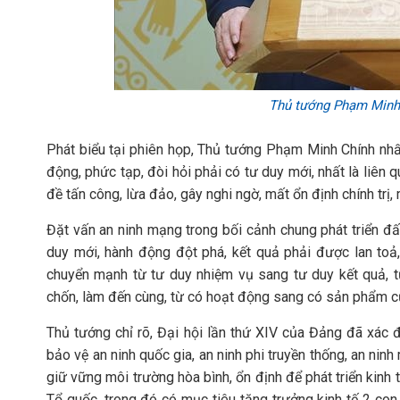
Thủ tướng Phạm Minh 
Phát biểu tại phiên họp, Thủ tướng Phạm Minh Chính nhấn 
động, phức tạp, đòi hỏi phải có tư duy mới, nhất là liên 
đề tấn công, lừa đảo, gây nghi ngờ, mất ổn định chính trị, 
Đặt vấn an ninh mạng trong bối cảnh chung phát triển đấ
duy mới, hành động đột phá, kết quả phải được lan toả
chuyển mạnh từ tư duy nhiệm vụ sang tư duy kết quả, t
chốn, làm đến cùng, từ có hoạt động sang có sản phẩm cụ
Thủ tướng chỉ rõ, Đại hội lần thứ XIV của Đảng đã xác đị
bảo vệ an ninh quốc gia, an ninh phi truyền thống, an nin
giữ vững môi trường hòa bình, ổn định để phát triển kinh
Tổ quốc, trong đó có mục tiêu tăng trưởng kinh tế 2 con