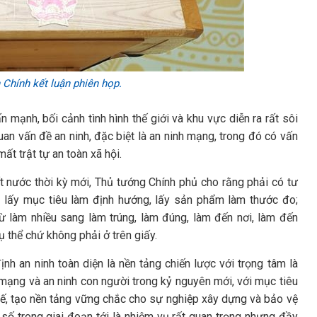
Chính kết luận phiên họp.
mạnh, bối cảnh tình hình thế giới và khu vực diễn ra rất sôi
quan vấn đề an ninh, đặc biệt là an ninh mạng, trong đó có vấn
mất trật tự an toàn xã hội.
t nước thời kỳ mới, Thủ tướng Chính phủ cho rằng phải có tư
, lấy mục tiêu làm định hướng, lấy sản phẩm làm thước đo;
ừ làm nhiều sang làm trúng, làm đúng, làm đến nơi, làm đến
 thể chứ không phải ở trên giấy.
nh an ninh toàn diện là nền tảng chiến lược với trọng tâm là
h mạng và an ninh con người trong kỷ nguyên mới, với mục tiêu
 tế, tạo nền tảng vững chắc cho sự nghiệp xây dựng và bảo vệ
 số trong giai đoạn tới là nhiệm vụ rất quan trọng nhưng đầy