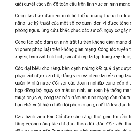
giải quyết các vấn đề toàn cầu trên lĩnh vực an ninh mạn
Công tác bảo đảm an ninh hệ thống mạng thông tin trong
năng lực kỹ thuật của một số cơ quan, đơn vị được tăng 
phòng ngừa, ứng cứu, khắc phục các sự cố, nguy cơ gây mấ
Công tác bảo đảm an ninh trật tự trên không gian mạng đ
vi phạm pháp luật trên không gian mạng. Công tác tuyên t
xuyên, bám sát tình hình; các đơn vị đã tập trung xây dự
Các đại biểu cho rằng, bên cạnh những kết quả đạt được
phận lãnh đạo, cán bộ, đảng viên và nhân dân về công tác
quản lý nhà nước đối với các doanh nghiệp cung cấp dịch
hợp đồng bộ; nguy cơ mất an ninh, an toàn hệ thống mạ
thuật phục vụ công tác bảo đảm an ninh mạng cần đầu tư
hạn chế; xuất hiện nhiều tội phạm mạng, nhất là lừa đảo 
Các thành viên Ban Chỉ đạo cho rằng, thời gian tới cần t
tăng cường công tác chỉ đạo, theo dõi, đôn đốc việc th