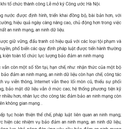
g khi tổ chức thành công Lễ mở ký Công ước Hà Nội.
 nước được định hình, triển khai đồng bộ, bài bản hơn, với
cường, hiệu quả ngày càng nâng cao, chủ động hơn trong việc
t an ninh mạng, an ninh dữ liệu.
ược giữ vững, đấu tranh có hiệu quả với các loại tội phạm và
ruyền, phổ biến các quy định pháp luật được tiến hành thường
ng, kiện toàn tổ chức lực lượng bảo đảm an ninh mạng.
 vẫn còn một số tồn tại, hạn chế, như: nhận thức của một bộ
 bảo đảm an ninh mạng, an ninh dữ liệu còn hạn chế; công tác
 vụ viễn thông, Internet vẫn theo lối mòn cũ, thiếu sự phối
ng, bảo mật dữ liệu vẫn ở mức cao; hệ thống phương tiện kỹ
 nhiều hơn; nhân lực cho công tác đảm bảo an ninh mạng còn
trên không gian mạng…
iếp tục hoàn thiện thể chế, pháp luật liên quan an ninh mạng;
ực hiện các nhiệm vụ bảo đảm an ninh mạng, an ninh dữ liệu;