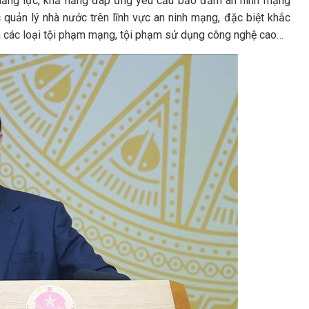
 năng lực, khả năng đáp ứng yêu cầu bảo đảm an ninh mạng
c quản lý nhà nước trên lĩnh vực an ninh mạng, đặc biệt khắc
ủa các loại tội phạm mạng, tội phạm sử dụng công nghệ cao…