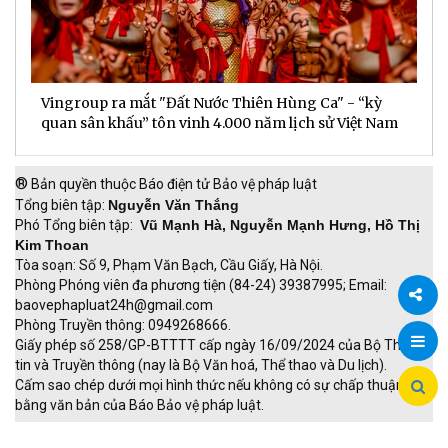
Vingroup ra mắt "Đất Nước Thiên Hùng Ca" - “kỳ
S
quan sân khấu” tôn vinh 4.000 năm lịch sử Việt Nam
P
®
Bản quyền thuộc Báo điện tử Bảo vệ pháp luật
Tổng biên tập:
Nguyễn Văn Thắng
Phó Tổng biên tập:
Vũ Mạnh Hà, Nguyễn Mạnh Hưng, Hồ Thị
Kim Thoan
Tòa soạn: Số 9, Phạm Văn Bạch, Cầu Giấy, Hà Nội.
Phòng Phóng viên đa phương tiện (84-24) 39387995; Email:
baovephapluat24h@gmail.com
Phòng Truyền thông: 0949268666.
Chia
Giấy phép số 258/GP-BTTTT cấp ngày 16/09/2024 của Bộ Thông
tin và Truyền thông (nay là Bộ Văn hoá, Thể thao và Du lịch).
sẻ
Cấm sao chép dưới mọi hình thức nếu không có sự chấp thuận
bằng văn bản của Báo Bảo vệ pháp luật.
TRI NAM GROUP
Giao thông thông minh