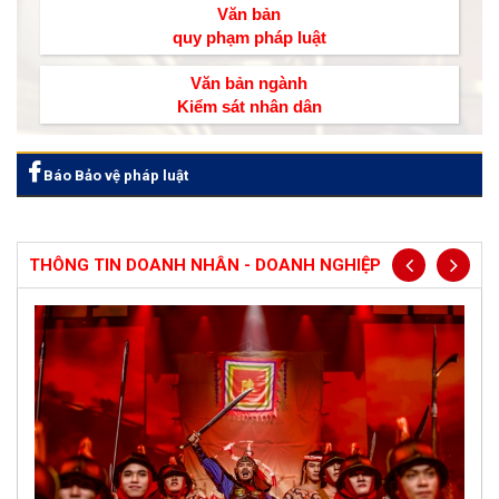
Văn bản
quy phạm pháp luật
Văn bản ngành
Kiểm sát nhân dân
Báo Bảo vệ pháp luật
THÔNG TIN DOANH NHÂN - DOANH NGHIỆP