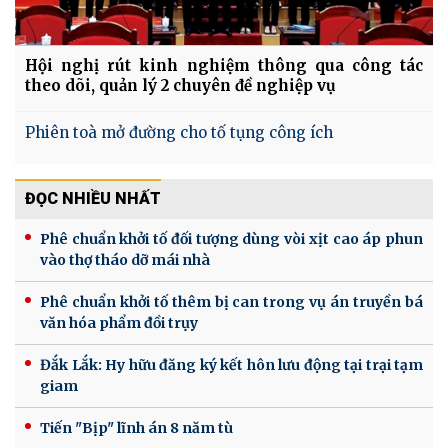
Hội nghị rút kinh nghiệm thông qua công tác
theo dõi, quản lý 2 chuyên đề nghiệp vụ
Phiên toà mở đường cho tố tụng công ích
ĐỌC NHIỀU NHẤT
Phê chuẩn khởi tố đối tượng dùng vòi xịt cao áp phun
vào thợ tháo dỡ mái nhà
Phê chuẩn khởi tố thêm bị can trong vụ án truyền bá
văn hóa phẩm đồi trụy
Đắk Lắk: Hy hữu đăng ký kết hôn lưu động tại trại tạm
giam
Tiến "Bịp" lĩnh án 8 năm tù