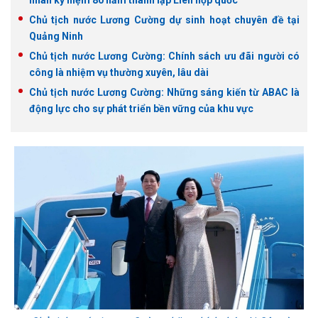
nhân kỷ niệm 80 năm thành lập Liên hợp quốc
Chủ tịch nước Lương Cường dự sinh hoạt chuyên đề tại
Quảng Ninh
Chủ tịch nước Lương Cường: Chính sách ưu đãi người có
công là nhiệm vụ thường xuyên, lâu dài
Chủ tịch nước Lương Cường: Những sáng kiến từ ABAC là
động lực cho sự phát triển bền vững của khu vực