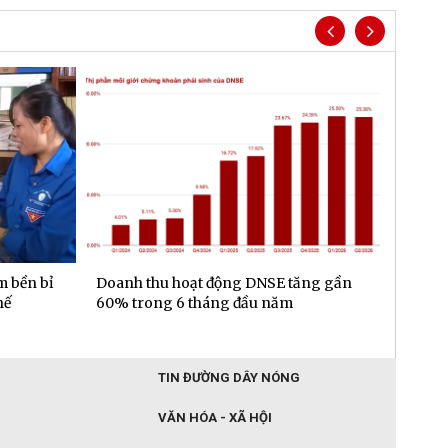
m bền bỉ
Doanh thu hoạt động DNSE tăng gần
Đa dạn
hế
60% trong 6 tháng đầu năm
gần 6.
đầu n
TIN ĐƯỜNG DÂY NÓNG
VĂN HÓA - XÃ HỘI