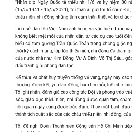
"Nhân dịp Ngày Quốc tế thiếu nhi 1/6 và kỷ niệm 80 
(15/5/1941 - 15/5/2021), tôi thân ái gửi tới tổ chức Đội,
thiếu niên, nhi đồng những tình cảm thân thiết và lời chúc
Lịch sử dân tộc Việt Nam anh hùng và văn hiến được xâ
không biết mệt mỏi của nhân dân, từ các cụ cao tuổi đến
biểu có tấm gương Trần Quốc Toản trong chống giặc ng
thời kỳ cách mạng, lớp lớp thiếu niên, nhi đồng đã tham g
của nước nhà như Kim Đồng, Vừ A Dính, Võ Thị Sáu... gó
đấu tranh giải phóng dân tộc.
Kế thừa và phát huy truyền thống vẻ vang, ngày nay các th
thương, đoàn kết, yêu lao động, ham học hỏi, tuổi nhỏ làm
Tôi ghi nhận, đánh giá cao công tác Đội và phong trào thi
sóc, giáo dục thiếu niên, nhi đồng được quan tâm, chăm
liên quan ngày càng được bảo đảm. Thay mặt Lãnh đạo Đả
thành tích xuất sắc của các cháu thiếu niên, nhi đồng, củ
Tôi đề nghị Đoàn Thanh niên Cộng sản Hồ Chí Minh tiếp