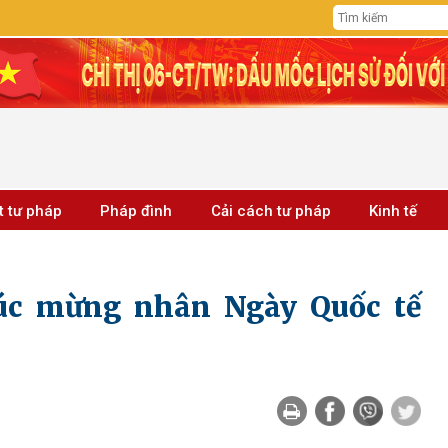
t tư pháp
Pháp đình
Cải cách tư pháp
Kinh tế
húc mừng nhân Ngày Quốc tế