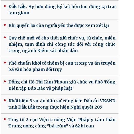
Đắk Lắk: Hy hữu đăng ký kết hôn lưu động tại trại
tạm giam
Khi quyền lợi của người yếu thế được xem xét lại
Quy chế mới về cho thôi giữ chức vụ, từ chức, miễn
nhiệm, tạm đình chỉ công tác đối với công chức
trong ngành Kiểm sát nhân dân
Phê chuẩn khởi tố thêm bị can trong vụ án truyền
bá văn hóa phẩm đồi trụy
Đồng chí Hồ Thị Kim Thoan giữ chức vụ Phó Tổng
Biên tập Báo Bảo vệ pháp luật
Khởi kiện 5 vụ án dân sự công ích: Dấu ấn VKSND
tỉnh Đắk Lắk trong thực hiện Nghị quyết 205
Truy tố 2 cựu Viện trưởng Viện Pháp y tâm thần
Trung ương cùng "bà trùm” và 62 bị can