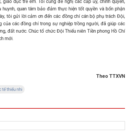
 giáo dục trẻ em. Tôi cũng đề nghị các cấp ủy, chính quyền,
phụ huynh, quan tâm bảo đảm thực hiện tốt quyền và bổn phận
này, tôi gửi lời cảm ơn đến các đồng chí cán bộ phụ trách Đội,
g của các đồng chí trong sự nghiệp trồng người, đã giúp các
ng, đất nước. Chúc tổ chức Đội Thiếu niên Tiền phong Hồ Chí
ch mới.
Theo TTXVN
tế thiếu nhi