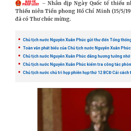
Nhân dịp Ngày Quốc tế thiếu n
Thiếu niên Tiền phong Hồ Chí Minh (15/5/194
đã có Thư chúc mừng.
Chủ tịch nước Nguyễn Xuân Phúc gửi thư đến Tổng thốn
Toàn văn phát biểu của Chủ tịch nước Nguyễn Xuân Phú
Chủ tịch nước Nguyễn Xuân Phúc dâng hương tưởng nhớ 
Chủ tịch nước Nguyễn Xuân Phúc kiểm tra công tác phòn
Chủ tịch nước chủ trì họp phiên họp thứ 12 BCĐ Cải cách