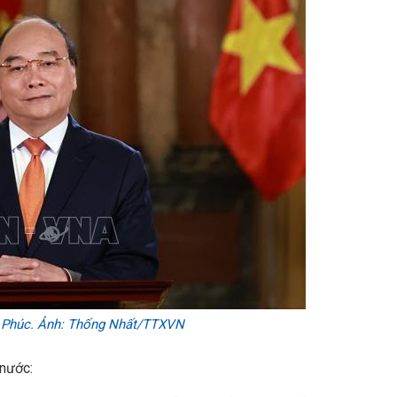
n Phúc. Ảnh: Thống Nhất/TTXVN
 nước: