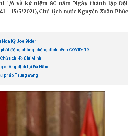
hi 1/6 và kỷ niệm 80 năm Ngày thành lập Đội
1 - 15/5/2021), Chủ tịch nước Nguyễn Xuân Phúc
g Hoa Kỳ Joe Biden
c phát động phòng chống dịch bệnh COVID-19
Chủ tịch Hồ Chí Minh
g chống dịch tại Đà Nẵng
 tư pháp Trung ương