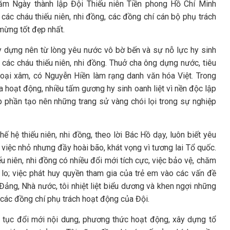
năm Ngày thành lập Đội Thiếu niên Tiền phong Hồ Chí Minh
 các cháu thiếu niên, nhi đồng, các đồng chí cán bộ phụ trách
 mừng tốt đẹp nhất.
y dựng nên từ lòng yêu nước vô bờ bến và sự nỗ lực hy sinh
 các cháu thiếu niên, nhi đồng. Thuở cha ông dựng nước, tiêu
oại xâm, có Nguyễn Hiền làm rạng danh văn hóa Việt. Trong
ia hoạt động, nhiều tấm gương hy sinh oanh liệt vì nền độc lập
p phần tạo nên những trang sử vàng chói lọi trong sự nghiệp
ế hệ thiếu niên, nhi đồng, theo lời Bác Hồ dạy, luôn biết yêu
 việc nhỏ nhưng đầy hoài bão, khát vọng vì tương lai Tổ quốc.
ếu niên, nhi đồng có nhiều đổi mới tích cực, việc bảo vệ, chăm
 lo; việc phát huy quyền tham gia của trẻ em vào các vấn đề
ng, Nhà nước, tôi nhiệt liệt biểu dương và khen ngợi những
a các đồng chí phụ trách hoạt động của Đội.
 tục đổi mới nội dung, phương thức hoạt động, xây dựng tổ