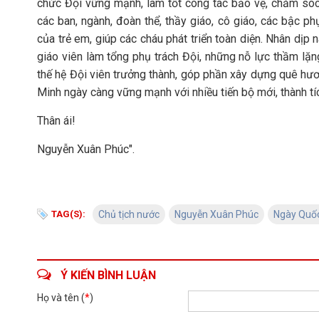
chức Đội vững mạnh, làm tốt công tác bảo vệ, chăm sóc,
các ban, ngành, đoàn thể, thầy giáo, cô giáo, các bậc 
của trẻ em, giúp các cháu phát triển toàn diện. Nhân dịp 
giáo viên làm tổng phụ trách Đội, những nỗ lực thầm lặn
thế hệ Đội viên trưởng thành, góp phần xây dựng quê hươ
Minh ngày càng vững mạnh với nhiều tiến bộ mới, thành tí
Thân ái!
Nguyễn Xuân Phúc".
TAG(S):
Chủ tịch nước
Nguyễn Xuân Phúc
Ngày Quốc 
Ý KIẾN BÌNH LUẬN
Họ và tên (
*
)