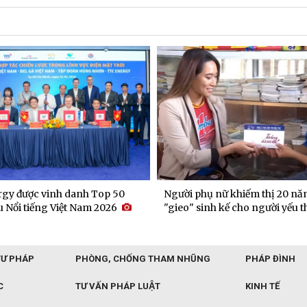
gy được vinh danh Top 50
Người phụ nữ khiếm thị 20 nă
 Nổi tiếng Việt Nam 2026
"gieo" sinh kế cho người yếu t
TƯ PHÁP
PHÒNG, CHỐNG THAM NHŨNG
PHÁP ĐÌNH
C
TƯ VẤN PHÁP LUẬT
KINH TẾ