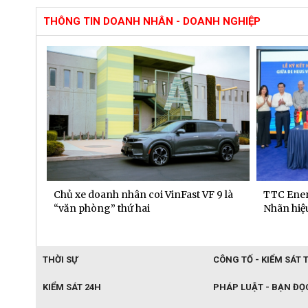
THÔNG TIN DOANH NHÂN - DOANH NGHIỆP
 dịch
Chủ xe doanh nhân coi VinFast VF 9 là
TTC Ener
“văn phòng” thứ hai
Nhãn hiệu
THỜI SỰ
CÔNG TỐ - KIỂM SÁT 
KIỂM SÁT 24H
PHÁP LUẬT - BẠN ĐỌ