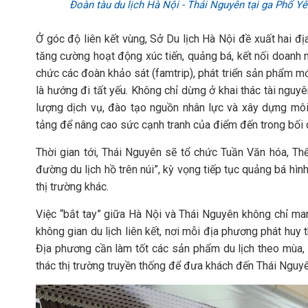
Đoàn tàu du lịch Hà Nội - Thái Nguyên tại ga Phổ 
Ở góc độ liên kết vùng, Sở Du lịch Hà Nội đề xuất hai 
tăng cường hoạt động xúc tiến, quảng bá, kết nối doanh ng
chức các đoàn khảo sát (famtrip), phát triển sản phẩm 
là hướng đi tất yếu. Không chỉ dừng ở khai thác tài nguy
lượng dịch vụ, đào tạo nguồn nhân lực và xây dựng môi 
tảng để nâng cao sức cạnh tranh của điểm đến trong bối 
Thời gian tới, Thái Nguyên sẽ tổ chức Tuần Văn hóa, Th
đường du lịch hồ trên núi”, kỳ vọng tiếp tục quảng bá hì
thị trường khác.
Việc “bắt tay” giữa Hà Nội và Thái Nguyên không chỉ ma
không gian du lịch liên kết, nơi mỗi địa phương phát huy
Địa phương cần làm tốt các sản phẩm du lịch theo mùa, 
thác thị trường truyền thống để đưa khách đến Thái Nguyên