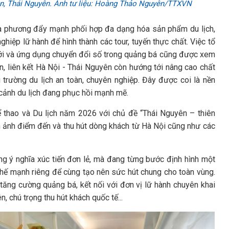
Yên, Thái Nguyên. Ảnh tư liệu: Hoàng Thảo Nguyên/TTXVN
địa phương đẩy mạnh phối hợp đa dạng hóa sản phẩm du lịch,
hiệp lữ hành để hình thành các tour, tuyến thực chất. Việc tổ
mới và ứng dụng chuyển đổi số trong quảng bá cũng được xem
ên, liên kết Hà Nội - Thái Nguyên còn hướng tới nâng cao chất
trường du lịch an toàn, chuyên nghiệp. Đây được coi là nền
cảnh du lịch đang phục hồi mạnh mẽ.
ể thao và Du lịch năm 2026 với chủ đề “Thái Nguyên – thiên
nh ảnh điểm đến và thu hút dòng khách từ Hà Nội cũng như các
ng ý nghĩa xúc tiến đơn lẻ, mà đang từng bước định hình một
 thế mạnh riêng để cùng tạo nên sức hút chung cho toàn vùng.
tăng cường quảng bá, kết nối với đơn vị lữ hành chuyên khai
, chú trọng thu hút khách quốc tế...