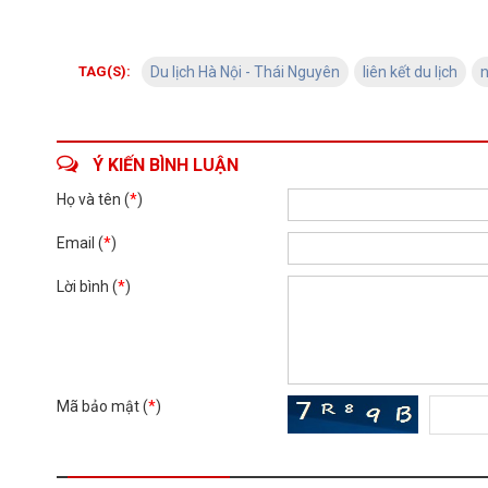
TAG(S):
Du lịch Hà Nội - Thái Nguyên
liên kết du lịch
n
Ý KIẾN BÌNH LUẬN
Họ và tên (
*
)
Email (
*
)
Lời bình (
*
)
Mã bảo mật (
*
)