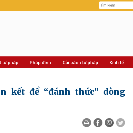
t tư pháp
Pháp đình
Cải cách tư pháp
Kinh tế
ên kết để “đánh thức” dòng