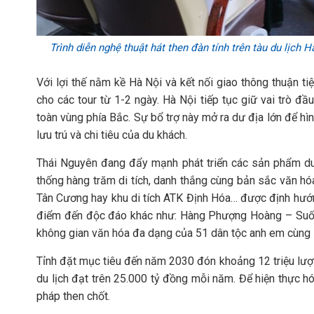
Trình diễn nghệ thuật hát then đàn tính trên tàu du lịc
Với lợi thế nằm kề Hà Nội và kết nối giao thông thuận t
cho các tour từ 1-2 ngày. Hà Nội tiếp tục giữ vai trò đầ
toàn vùng phía Bắc. Sự bổ trợ này mở ra dư địa lớn để hình
lưu trú và chi tiêu của du khách.
Thái Nguyên đang đẩy mạnh phát triển các sản phẩm du lị
thống hàng trăm di tích, danh thắng cùng bản sắc văn h
Tân Cương hay khu di tích ATK Định Hóa… được định hướng
điểm đến độc đáo khác như: Hàng Phượng Hoàng – Suối
không gian văn hóa đa dạng của 51 dân tộc anh em cùng 
Tỉnh đặt mục tiêu đến năm 2030 đón khoảng 12 triệu lượt k
du lịch đạt trên 25.000 tỷ đồng mỗi năm. Để hiện thực hó
pháp then chốt.