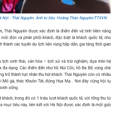
h Hà Nội - Thái Nguyên. Ảnh tư liệu: Hoàng Thảo Nguyên/TTXVN
iện, Thái Nguyên được xác định là điểm đến vệ tinh tiềm năng
u mối đón và phân phối khách, đặc biệt là khách quốc tế, cho
 thành các tuyến du lịch liên vùng hấp dẫn, gia tăng thời gian
ch sinh thái, văn hóa – lịch sử và trải nghiệm, dựa trên hệ
óa đa dạng. Các điểm đến như hồ Núi Cốc, hồ Ba Bể, vùng chè
 trở thành hạt nhân thu hút khách. Thái Nguyên còn có nhiều
 Mỏ gà, thác Khuôn Tát, động Hua Mạ… Nơi đây cũng hội tụ
sinh sống.
hách, trong đó có 1 triệu lượt khách quốc tế, với tổng thu từ
a mục tiêu này, liên kết với Hà Nội được xác định là một giải