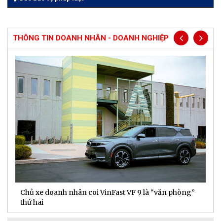
THÔNG TIN DOANH NHÂN - DOANH NGHIỆP
Chủ xe doanh nhân coi VinFast VF 9 là “văn phòng”
T
thứ hai
t