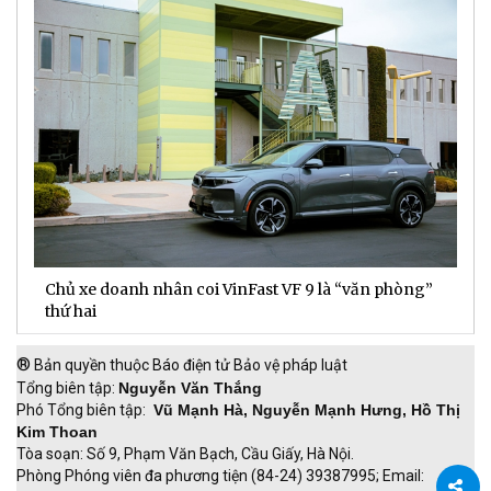
Chủ xe doanh nhân coi VinFast VF 9 là “văn phòng”
T
thứ hai
t
®
Bản quyền thuộc Báo điện tử Bảo vệ pháp luật
Tổng biên tập:
Nguyễn Văn Thắng
Phó Tổng biên tập:
Vũ Mạnh Hà, Nguyễn Mạnh Hưng, Hồ Thị
Kim Thoan
Tòa soạn: Số 9, Phạm Văn Bạch, Cầu Giấy, Hà Nội.
Phòng Phóng viên đa phương tiện (84-24) 39387995; Email: