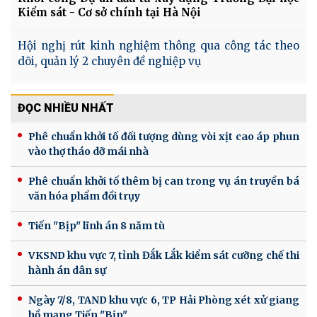
Kiểm sát - Cơ sở chính tại Hà Nội
Hội nghị rút kinh nghiệm thông qua công tác theo
dõi, quản lý 2 chuyên đề nghiệp vụ
ĐỌC NHIỀU NHẤT
Phê chuẩn khởi tố đối tượng dùng vòi xịt cao áp phun
vào thợ tháo dỡ mái nhà
Phê chuẩn khởi tố thêm bị can trong vụ án truyền bá
văn hóa phẩm đồi trụy
Tiến "Bịp" lĩnh án 8 năm tù
VKSND khu vực 7, tỉnh Đắk Lắk kiểm sát cưỡng chế thi
hành án dân sự
Ngày 7/8, TAND khu vực 6, TP Hải Phòng xét xử giang
hồ mạng Tiến "Bịp"