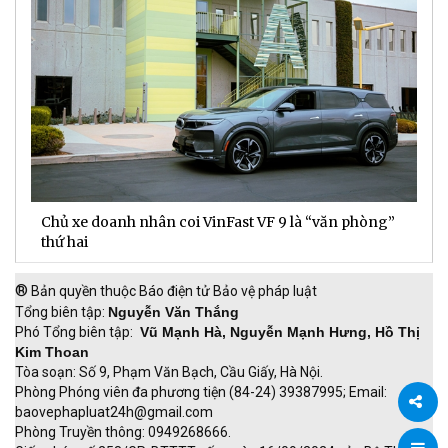
Chủ xe doanh nhân coi VinFast VF 9 là “văn phòng”
T
thứ hai
t
®
Bản quyền thuộc Báo điện tử Bảo vệ pháp luật
Tổng biên tập:
Nguyễn Văn Thắng
Phó Tổng biên tập:
Vũ Mạnh Hà, Nguyễn Mạnh Hưng, Hồ Thị
Kim Thoan
Tòa soạn: Số 9, Phạm Văn Bạch, Cầu Giấy, Hà Nội.
Phòng Phóng viên đa phương tiện (84-24) 39387995; Email:
baovephapluat24h@gmail.com
Phòng Truyền thông: 0949268666.
Chia