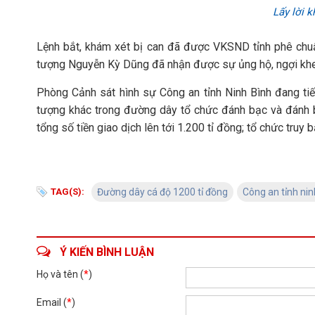
Lấy lời k
Lệnh bắt, khám xét bị can đã được VKSND tỉnh phê chuẩ
tượng Nguyễn Kỳ Dũng đã nhận được sự ủng hộ, ngợi khe
Phòng Cảnh sát hình sự Công an tỉnh Ninh Bình đang tiế
tượng khác trong đường dây tổ chức đánh bạc và đánh 
tổng số tiền giao dịch lên tới 1.200 tỉ đồng; tổ chức truy
TAG(S):
Đường dây cá độ 1200 tỉ đồng
Công an tỉnh nin
Ý KIẾN BÌNH LUẬN
Họ và tên (
*
)
Email (
*
)