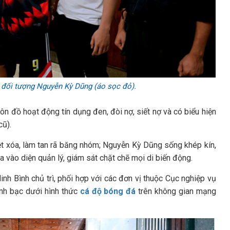
i đối tượng Nguyễn Kỳ Dũng (áo sọc đỏ).
 đồ hoạt động tín dụng đen, đòi nợ, siết nợ và có biểu hiện
ũ).
iệt xóa, làm tan rã băng nhóm; Nguyễn Kỳ Dũng sống khép kín,
 vào diện quản lý, giám sát chặt chẽ mọi di biến động.
h Bình chủ trì, phối hợp với các đơn vị thuộc Cục nghiệp vụ
nh bạc dưới hình thức
cá độ bóng đá
trên không gian mạng