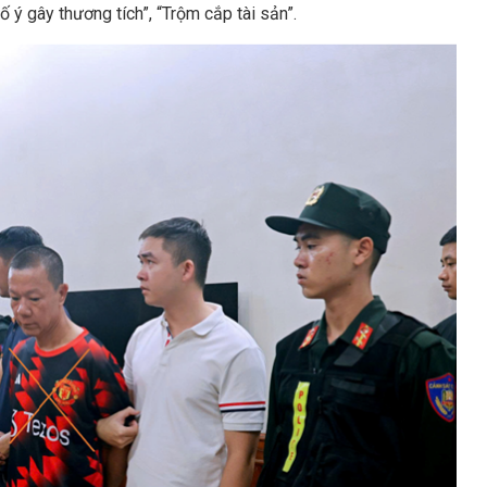
“Cố ý gây thương tích”, “Trộm cắp tài sản”.