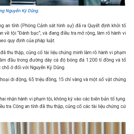
ợng Nguyễn Kỳ Dũng.
ng an tỉnh (Phòng Cảnh sát hình sự) đã ra Quyết định khởi tố
an về tội “Đánh bạc”; và đang điều tra mở rộng, làm rõ hành vi
heo quy định của pháp luật.
đã thu thập, củng cố tài liệu chứng minh làm rõ hành vi phạm
cầm đầu trong đường dây cá độ bóng đá 1.200 tỉ đồng và tổ
t chỗ ở đối với Nguyễn Kỳ Dũng.
hoại di động, 65 triệu đồng, 15 chỉ vàng và một số vật chứng
hai nhận hành vi phạm tội, không ký vào các biên bản tố tụng.
u tra Công an tỉnh đã thu thập, củng cố các tài liệu chứng cứ