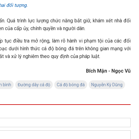
hai đối tượng.
n. Quá trình lực lượng chức năng bắt giữ, khám xét nhà đối
n của cấp ủy, chính quyền và người dân.
p tục điều tra mở rộng, làm rõ hành vi phạm tội của các đối
bạc dưới hình thức cá độ bóng đá trên không gian mạng với
 bắt và xử lý nghiêm theo quy định của pháp luật.
Bích Mận - Ngọc Vũ
h bình
Đường dây cá độ
Cá độ bóng đá
Nguyễn Kỳ Dũng