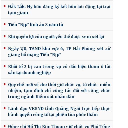
Đắk Lắk: Hy hữu đăng ký kết hôn lưu động tại trại
tạm giam
Tiến "Bịp" lĩnh án 8 năm tù
Khi quyền lợi của người yếu thế được xem xét lại
Ngày 7/8, TAND khu vực 6, TP Hải Phòng xét xử
giang hồ mạng Tiến "Bịp"
Khởi tố 2 bị can trong vụ có dấu hiệu tham ô tài
sản tại doanh nghiệp
Quy chế mới về cho thôi giữ chức vụ, từ chức, miễn
nhiệm, tạm đình chỉ công tác đối với công chức
trong ngành Kiểm sát nhân dân
Lãnh đạo VKSND tỉnh Quảng Ngãi trực tiếp thực
hành quyền công tố tại phiên tòa phúc thẩm
Đồng chí Hồ Thị Kim Thoan giữ chức vụ Phó Tổng