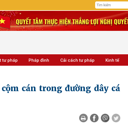
t tư pháp
Pháp đình
Cải cách tư pháp
Kinh tế
 cộm cán trong đường dây cá