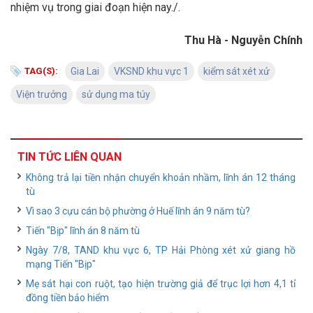
nhiệm vụ trong giai đoạn hiện nay./.
Thu Hà - Nguyễn Chính
TAG(S):
Gia Lai
VKSND khu vực 1
kiểm sát xét xử
Viện trưởng
sử dụng ma túy
TIN TỨC LIÊN QUAN
Không trả lại tiền nhận chuyển khoản nhầm, lĩnh án 12 tháng
tù
Vì sao 3 cựu cán bộ phường ở Huế lĩnh án 9 năm tù?
Tiến "Bịp" lĩnh án 8 năm tù
Ngày 7/8, TAND khu vực 6, TP Hải Phòng xét xử giang hồ
mạng Tiến "Bịp"
Mẹ sát hại con ruột, tạo hiện trường giả để trục lợi hơn 4,1 tỉ
đồng tiền bảo hiểm