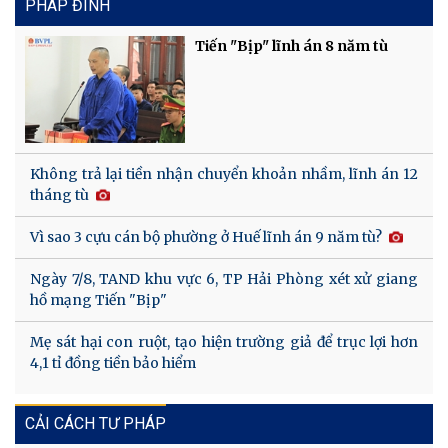
PHÁP ĐÌNH
Tiến "Bịp" lĩnh án 8 năm tù
Không trả lại tiền nhận chuyển khoản nhầm, lĩnh án 12
tháng tù
Vì sao 3 cựu cán bộ phường ở Huế lĩnh án 9 năm tù?
Ngày 7/8, TAND khu vực 6, TP Hải Phòng xét xử giang
hồ mạng Tiến "Bịp"
Mẹ sát hại con ruột, tạo hiện trường giả để trục lợi hơn
4,1 tỉ đồng tiền bảo hiểm
CẢI CÁCH TƯ PHÁP