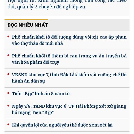
Hội nghị rút kinh nghiệm thông qua công tác theo
dõi, quản lý 2 chuyên đề nghiệp vụ
ĐỌC NHIỀU NHẤT
Phê chuẩn khởi tố đối tượng dùng vòi xịt cao áp phun
vào thợ tháo dỡ mái nhà
Phê chuẩn khởi tố thêm bị can trong vụ án truyền bá
văn hóa phẩm đồi trụy
VKSND khu vực 7, tỉnh Đắk Lắk kiểm sát cưỡng chế thi
hành án dân sự
Tiến "Bịp" lĩnh án 8 năm tù
Ngày 7/8, TAND khu vực 6, TP Hải Phòng xét xử giang
hồ mạng Tiến "Bịp"
Khi quyền lợi của người yếu thế được xem xét lại