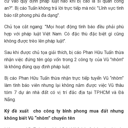
cứ vào quy định pháp luật nào khi bị cáo là sĩ quan công
an?". Bị cáo Tuấn không trả lời trực tiếp mà nói: "Lĩnh vực tình
báo rất phong phú đa dạng".
Chủ tọa cắt ngang: "Mọi hoạt động tình báo đều phải phù
hợp với pháp luật Việt Nam. Có đặc thù đặc biệt gì cũng
không được trèo lên pháp luật".
Sau khi được chủ tọa giải thích, bị cáo Phan Hữu Tuấn thừa
nhận việc đứng tên góp vốn trong 2 công ty của Vũ "nhôm"
là không đúng quy định pháp luật.
Bị cáo Phan Hữu Tuấn thừa nhận trực tiếp tuyển Vũ “nhôm”
làm tình báo viên nhưng lại không nắm được việc Vũ thâu
tóm 7 dự án nhà đất có vị trí đắc địa tại TP.HCM và Đà
Nẵng.
Ký đề xuất cho công ty bình phong mua đất nhưng
không biết Vũ “nhôm” chuyển tên