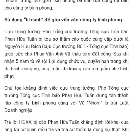
“nhôm” đứng tên, giám sát những tài sản đất công đã bán
cho công ty bình phong.
Sử dụng “bí danh” để góp vốn vào công ty bình phong
Cựu Trung tướng, Phó Tổng cục trưởng Tổng cục Tình báo
Phan Hữu Tuấn bị tòa sơ thẩm cáo buộc cùng cấp dưới là
Nguyễn Hữu Bách (cựu Cục trưởng B61 - Tổng cục Tình báo)
giúp sức cho Phan Văn Anh Vũ thâu tóm đất công. Sau khi
nhận 5 năm tù về tội Lợi dụng chức vụ, quyền hạn trong khi
thi hành công vụ, ông Tuấn đã kháng cáo xin giảm nhẹ hình
phạt.
Chủ tọa khẳng định việc cựu trung tướng, Phó Tổng cục
trưởng Tổng cục Tình báo Phan Hữu Tuấn đứng tên thành
lập công ty bình phong cùng với Vũ “Nhôm” là trái Luật
Doanh nghiệp.
Trả lời HĐXX, bị cáo Phan Hữu Tuấn khẳng định lời khai của
ông tại cơ quan điều tra và tòa sơ thẩm là đúng sự thật. Khi