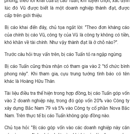
phong, theo lời khai của bị cáo Tuấn, khi tuyển chọn, xác định
lúc đó Vũ được biết là một doanh nghiệp thành đạt, được
cấp trên giới thiệu.
Bị cáo khai đến đây, chủ tọa ngắt lời: "Theo đơn kháng cáo
của chính bị cáo Vũ, công ty của Vũ là công ty không có tiền,
khó khăn về tài chính. Như vậy thành đạt là ở chỗ nào?".
Trước câu hỏi truy vấn trên, bị cáo Tuấn tỏ ra ngập ngừng.
Bị cáo Tuấn cũng thừa nhận có tham gia vào 2 "tổ chức bình
phong này". Khi tham gia, cựu trung tướng tình báo có tên
khác là Hoàng Hữu Thân.
Tài liệu điều tra thể hiện trong hợp đồng, bị cáo Tuấn góp vốn
vào 2 doanh nghiệp này, trong đó góp vốn 20% vào Công ty
xây dựng Bắc Nam 79 và 5% vào Công ty cổ phần Nova Bắc
Nam. Trên thực tế bị cáo Tuấn không góp đồng nào.
Chủ tọa hỏi: "Bị cáo góp vốn vào các doanh nghiệp này căn