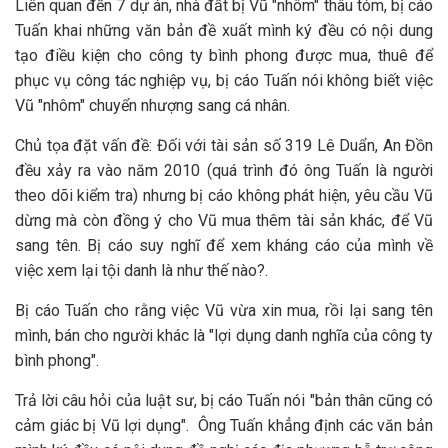
Liên quan đến 7 dự án, nhà đất bị Vũ "nhôm" thâu tóm, bị cáo
Tuấn khai những văn bản đề xuất mình ký đều có nội dung
tạo điều kiện cho công ty bình phong được mua, thuê để
phục vụ công tác nghiệp vụ, bị cáo Tuấn nói không biết việc
Vũ "nhôm" chuyển nhượng sang cá nhân.
Chủ tọa đặt vấn đề: Đối với tài sản số 319 Lê Duẩn, An Đồn
đều xảy ra vào năm 2010 (quá trình đó ông Tuấn là người
theo dõi kiểm tra) nhưng bị cáo không phát hiện, yêu cầu Vũ
dừng mà còn đồng ý cho Vũ mua thêm tài sản khác, để Vũ
sang tên. Bị cáo suy nghĩ để xem kháng cáo của mình về
việc xem lại tội danh là như thế nào?.
Bị cáo Tuấn cho rằng việc Vũ vừa xin mua, rồi lại sang tên
mình, bán cho người khác là "lợi dụng danh nghĩa của công ty
bình phong".
Trả lời câu hỏi của luật sư, bị cáo Tuấn nói "bản thân cũng có
cảm giác bị Vũ lợi dụng". Ông Tuấn khẳng định các văn bản