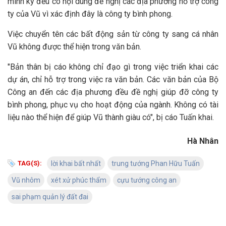
mình ký đều có nội dung đề nghị các địa phương hỗ trợ công
ty của Vũ vì xác định đây là công ty bình phong.
Việc chuyển tên các bất động sản từ công ty sang cá nhân
Vũ không được thể hiện trong văn bản.
"Bản thân bị cáo không chỉ đạo gì trong việc triển khai các
dự án, chỉ hỗ trợ trong việc ra văn bản. Các văn bản của Bộ
Công an đến các địa phương đều đề nghị giúp đỡ công ty
bình phong, phục vụ cho hoạt động của ngành. Không có tài
liệu nào thể hiện để giúp Vũ thành giàu có", bị cáo Tuấn khai.
Hà Nhân
TAG(S):
lời khai bất nhất
trung tướng Phan Hữu Tuấn
Vũ nhôm
xét xử phúc thẩm
cựu tướng công an
sai phạm quản lý đất đai