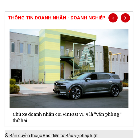
THÔNG TIN DOANH NHÂN - DOANH NGHIỆP
Chủ xe doanh nhân coi VinFast VF 9 là “văn phòng”
T
thứ hai
t
®
Bản quyền thuộc Báo điện tử Bảo vệ pháp luật