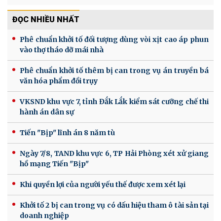
ĐỌC NHIỀU NHẤT
Phê chuẩn khởi tố đối tượng dùng vòi xịt cao áp phun
vào thợ tháo dỡ mái nhà
Phê chuẩn khởi tố thêm bị can trong vụ án truyền bá
văn hóa phẩm đồi trụy
VKSND khu vực 7, tỉnh Đắk Lắk kiểm sát cưỡng chế thi
hành án dân sự
Tiến "Bịp" lĩnh án 8 năm tù
Ngày 7/8, TAND khu vực 6, TP Hải Phòng xét xử giang
hồ mạng Tiến "Bịp"
Khi quyền lợi của người yếu thế được xem xét lại
Khởi tố 2 bị can trong vụ có dấu hiệu tham ô tài sản tại
doanh nghiệp