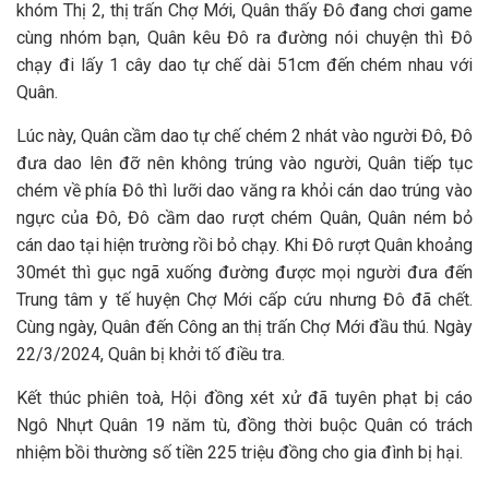
khóm Thị 2, thị trấn Chợ Mới, Quân thấy Đô đang chơi game
cùng nhóm bạn, Quân kêu Đô ra đường nói chuyện thì Đô
chạy đi lấy 1 cây dao tự chế dài 51cm đến chém nhau với
Quân.
Lúc này, Quân cầm dao tự chế chém 2 nhát vào người Đô, Đô
đưa dao lên đỡ nên không trúng vào người, Quân tiếp tục
chém về phía Đô thì lưỡi dao văng ra khỏi cán dao trúng vào
ngực của Đô, Đô cầm dao rượt chém Quân, Quân ném bỏ
cán dao tại hiện trường rồi bỏ chạy. Khi Đô rượt Quân khoảng
30mét thì gục ngã xuống đường được mọi người đưa đến
Trung tâm y tế huyện Chợ Mới cấp cứu nhưng Đô đã chết.
Cùng ngày, Quân đến Công an thị trấn Chợ Mới đầu thú. Ngày
22/3/2024, Quân bị khởi tố điều tra.
Kết thúc phiên toà, Hội đồng xét xử đã tuyên phạt bị cáo
Ngô Nhựt Quân 19 năm tù, đồng thời buộc Quân có trách
nhiệm bồi thường số tiền 225 triệu đồng cho gia đình bị hại.