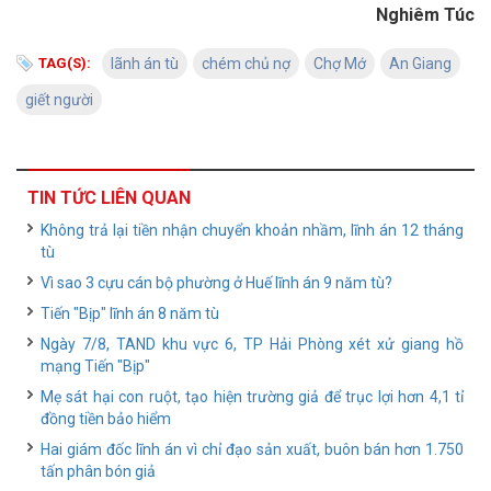
Nghiêm Túc
TAG(S):
lãnh án tù
chém chủ nợ
Chợ Mớ
An Giang
giết người
TIN TỨC LIÊN QUAN
Không trả lại tiền nhận chuyển khoản nhầm, lĩnh án 12 tháng
tù
Vì sao 3 cựu cán bộ phường ở Huế lĩnh án 9 năm tù?
Tiến "Bịp" lĩnh án 8 năm tù
Ngày 7/8, TAND khu vực 6, TP Hải Phòng xét xử giang hồ
mạng Tiến "Bịp"
Mẹ sát hại con ruột, tạo hiện trường giả để trục lợi hơn 4,1 tỉ
đồng tiền bảo hiểm
Hai giám đốc lĩnh án vì chỉ đạo sản xuất, buôn bán hơn 1.750
tấn phân bón giả