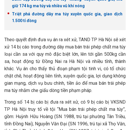
giữ 174 kg ma túy và nhiều vũ khí nóng
Triệt phá đường dây ma túy xuyên quốc gia, giao dịch
1.500 tỉ đồng
Theo quyết định đưa vụ án ra xét xử, TAND TP Hà Nội sẽ xét
xử 14 bị cáo trong đường dây mua bán trái phép chất ma túy
loại cần sa với quy mô đặc biệt lớn, lên tới gần 500kg cần
sa, hoạt động từ Đồng Nai ra Hà Nội và nhiều tỉnh, thành
khác. Vụ án cho thấy thủ đoạn phạm tội tinh vi, có tổ chức
chặt chẽ, hoạt động liên tỉnh, xuyên quốc gia, lợi dụng không
gian mạng, dịch vụ bưu chính, tiền ảo để mua bán trái phép
ma túy nhằm che giấu dòng tiền phạm pháp.
Trong số 14 bị cáo bị đưa ra xét xử, có 9 bị cáo bị VKSND
TP Hà Nội truy tố về tội “Mua bán trái phép chất ma túy”,
gồm: Huỳnh Hữu Hoàng (SN 1988, trú tại phường Tân Triều,
tỉnh Đồng Nai); Nguyễn Văn Đại (SN 1996, trú tại xã Thọ Văn,