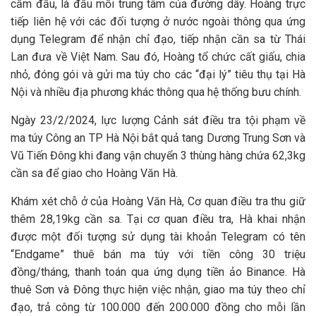
cầm đầu, là đầu mối trung tâm của đường dây. Hoàng trực
tiếp liên hệ với các đối tượng ở nước ngoài thông qua ứng
dụng Telegram để nhận chỉ đạo, tiếp nhận cần sa từ Thái
Lan đưa về Việt Nam. Sau đó, Hoàng tổ chức cất giấu, chia
nhỏ, đóng gói và gửi ma túy cho các “đại lý” tiêu thụ tại Hà
Nội và nhiều địa phương khác thông qua hệ thống bưu chính.
Ngày 23/2/2024, lực lượng Cảnh sát điều tra tội phạm về
ma túy Công an TP Hà Nội bắt quả tang Dương Trung Sơn và
Vũ Tiến Đông khi đang vận chuyển 3 thùng hàng chứa 62,3kg
cần sa để giao cho Hoàng Văn Hà.
Khám xét chỗ ở của Hoàng Văn Hà, Cơ quan điều tra thu giữ
thêm 28,19kg cần sa. Tại cơ quan điều tra, Hà khai nhận
được một đối tượng sử dụng tài khoản Telegram có tên
“Endgame” thuê bán ma túy với tiền công 30 triệu
đồng/tháng, thanh toán qua ứng dụng tiền ảo Binance. Hà
thuê Sơn và Đông thực hiện việc nhận, giao ma túy theo chỉ
đạo, trả công từ 100.000 đến 200.000 đồng cho mỗi lần