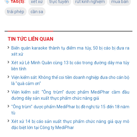
TAG(S):
xét xử
trực tuyến
rút kinh nghiệm
mua bán
trái phép
cần sa
TIN TỨC LIÊN QUAN
Biến quán karaoke thành tụ điểm ma túy, 50 bị cáo bị đưa ra
xét xử
Xét xử Lê Minh Quân cùng 13 bị cáo trong đường dây ma túy
liên tỉnh
Viện kiểm sát: Không thể coi tiền doanh nghiệp đưa cho cán bộ
là "quà cảm ơn"
Viện kiểm sát: “Ông trùm” dược phẩm MediPhar cầm đầu
đường dây sản xuất thực phẩm chức năng giả
"Ông trùm" dược phẩm MediPhar bị đề nghị từ 15 đến 18 năm
tù
Xét xử 14 bị cáo sản xuất thực phẩm chức năng giả quy mô
đặc biệt lớn tại Công ty MediPhar