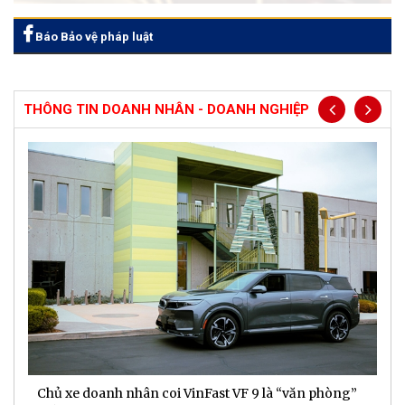
Báo Bảo vệ pháp luật
THÔNG TIN DOANH NHÂN - DOANH NGHIỆP
Chủ xe doanh nhân coi VinFast VF 9 là “văn phòng”
T