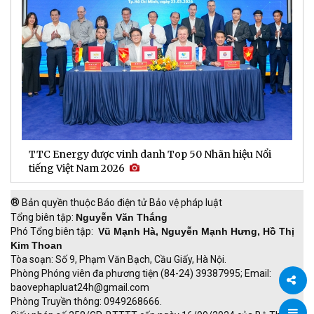
TTC Energy được vinh danh Top 50 Nhãn hiệu Nổi
N
tiếng Việt Nam 2026
c
®
Bản quyền thuộc Báo điện tử Bảo vệ pháp luật
Tổng biên tập:
Nguyễn Văn Thắng
Phó Tổng biên tập:
Vũ Mạnh Hà, Nguyễn Mạnh Hưng, Hồ Thị
Kim Thoan
Tòa soạn: Số 9, Phạm Văn Bạch, Cầu Giấy, Hà Nội.
Phòng Phóng viên đa phương tiện (84-24) 39387995; Email:
baovephapluat24h@gmail.com
Phòng Truyền thông: 0949268666.
Chia