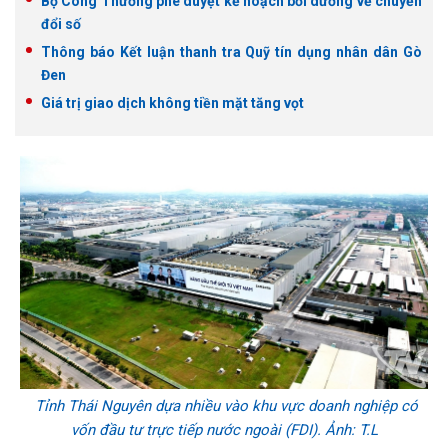
Bộ Công Thương phê duyệt kế hoạch bồi dưỡng về chuyển
đổi số
Thông báo Kết luận thanh tra Quỹ tín dụng nhân dân Gò
Đen
Giá trị giao dịch không tiền mặt tăng vọt
Tỉnh Thái Nguyên dựa nhiều vào khu vực doanh nghiệp có
vốn đầu tư trực tiếp nước ngoài (FDI). Ảnh: T.L