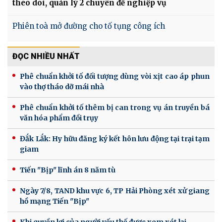
theo dõi, quản lý 2 chuyên đề nghiệp vụ
Phiên toà mở đường cho tố tụng công ích
ĐỌC NHIỀU NHẤT
Phê chuẩn khởi tố đối tượng dùng vòi xịt cao áp phun
vào thợ tháo dỡ mái nhà
Phê chuẩn khởi tố thêm bị can trong vụ án truyền bá
văn hóa phẩm đồi trụy
Đắk Lắk: Hy hữu đăng ký kết hôn lưu động tại trại tạm
giam
Tiến "Bịp" lĩnh án 8 năm tù
Ngày 7/8, TAND khu vực 6, TP Hải Phòng xét xử giang
hồ mạng Tiến "Bịp"