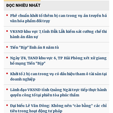
ĐỌC NHIỀU NHẤT
Phê chuẩn khởi tố thêm bị can trong vụ án truyền bá
văn hóa phẩm đồi trụy
VKSND khu vực 7, tỉnh Đắk Lắk kiểm sát cưỡng chế thi
hành án dân sự
Tiến "Bịp" lĩnh án 8 năm tù
Ngày 7/8, TAND khu vực 6, TP Hải Phòng xét xử giang
hồ mạng Tiến "Bịp"
Khởi tố 2 bị can trong vụ có dấu hiệu tham ô tài sản tại
doanh nghiệp
Lãnh đạo VKSND tỉnh Quảng Ngãi trực tiếp thực hành
quyền công tố tại phiên tòa phúc thẩm
Đại biểu Lê Văn Đông: Không nên “cào bằng” các chỉ
tiêu trong hoạt động tư pháp