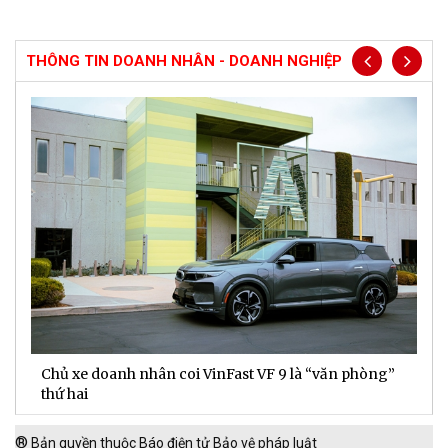
THÔNG TIN DOANH NHÂN - DOANH NGHIỆP
Chủ xe doanh nhân coi VinFast VF 9 là “văn phòng”
T
thứ hai
t
®
Bản quyền thuộc Báo điện tử Bảo vệ pháp luật