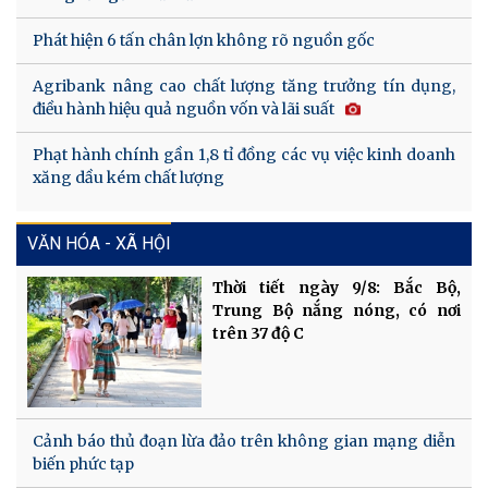
Phát hiện 6 tấn chân lợn không rõ nguồn gốc
Agribank nâng cao chất lượng tăng trưởng tín dụng,
điều hành hiệu quả nguồn vốn và lãi suất
Phạt hành chính gần 1,8 tỉ đồng các vụ việc kinh doanh
xăng dầu kém chất lượng
VĂN HÓA - XÃ HỘI
Thời tiết ngày 9/8: Bắc Bộ,
Trung Bộ nắng nóng, có nơi
trên 37 độ C
Cảnh báo thủ đoạn lừa đảo trên không gian mạng diễn
biến phức tạp