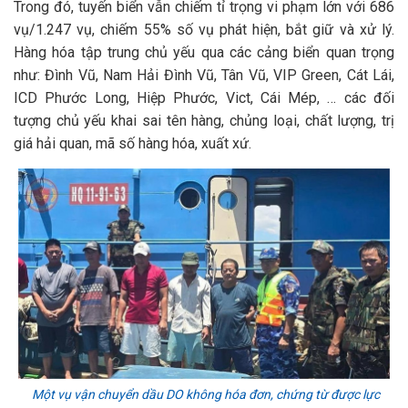
Trong đó, tuyến biển vẫn chiếm tỉ trọng vi phạm lớn với 686
vụ/1.247 vụ, chiếm 55% số vụ phát hiện, bắt giữ và xử lý.
Hàng hóa tập trung chủ yếu qua các cảng biển quan trọng
như: Đình Vũ, Nam Hải Đình Vũ, Tân Vũ, VIP Green, Cát Lái,
ICD Phước Long, Hiệp Phước, Vict, Cái Mép, … các đối
tượng chủ yếu khai sai tên hàng, chủng loại, chất lượng, trị
giá hải quan, mã số hàng hóa, xuất xứ.
Một vụ vận chuyển dầu DO không hóa đơn, chứng từ được lực