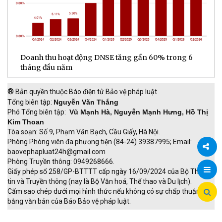
ế
Doanh thu hoạt động DNSE tăng gần 60% trong 6
Đ
tháng đầu năm
đ
®
Bản quyền thuộc Báo điện tử Bảo vệ pháp luật
Tổng biên tập:
Nguyễn Văn Thắng
Phó Tổng biên tập:
Vũ Mạnh Hà, Nguyễn Mạnh Hưng, Hồ Thị
Kim Thoan
Tòa soạn: Số 9, Phạm Văn Bạch, Cầu Giấy, Hà Nội.
Phòng Phóng viên đa phương tiện (84-24) 39387995; Email:
baovephapluat24h@gmail.com
Phòng Truyền thông: 0949268666.
Chia
Giấy phép số 258/GP-BTTTT cấp ngày 16/09/2024 của Bộ Thông
tin và Truyền thông (nay là Bộ Văn hoá, Thể thao và Du lịch).
sẻ
Cấm sao chép dưới mọi hình thức nếu không có sự chấp thuận
bằng văn bản của Báo Bảo vệ pháp luật.
TRI NAM GROUP
Giao thông thông minh