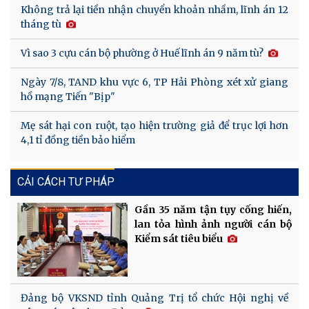
Không trả lại tiền nhận chuyển khoản nhầm, lĩnh án 12
tháng tù
Vì sao 3 cựu cán bộ phường ở Huế lĩnh án 9 năm tù?
Ngày 7/8, TAND khu vực 6, TP Hải Phòng xét xử giang
hồ mạng Tiến "Bịp"
Mẹ sát hại con ruột, tạo hiện trường giả để trục lợi hơn
4,1 tỉ đồng tiền bảo hiểm
CẢI CÁCH TƯ PHÁP
Gần 35 năm tận tụy cống hiến,
lan tỏa hình ảnh người cán bộ
Kiểm sát tiêu biểu
Đảng bộ VKSND tỉnh Quảng Trị tổ chức Hội nghị về