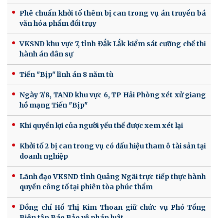
Phê chuẩn khởi tố thêm bị can trong vụ án truyền bá
văn hóa phẩm đồi trụy
VKSND khu vực 7, tỉnh Đắk Lắk kiểm sát cưỡng chế thi
hành án dân sự
Tiến "Bịp" lĩnh án 8 năm tù
Ngày 7/8, TAND khu vực 6, TP Hải Phòng xét xử giang
hồ mạng Tiến "Bịp"
Khi quyền lợi của người yếu thế được xem xét lại
Khởi tố 2 bị can trong vụ có dấu hiệu tham ô tài sản tại
doanh nghiệp
Lãnh đạo VKSND tỉnh Quảng Ngãi trực tiếp thực hành
quyền công tố tại phiên tòa phúc thẩm
Đồng chí Hồ Thị Kim Thoan giữ chức vụ Phó Tổng
Biên tập Báo Bảo vệ pháp luật